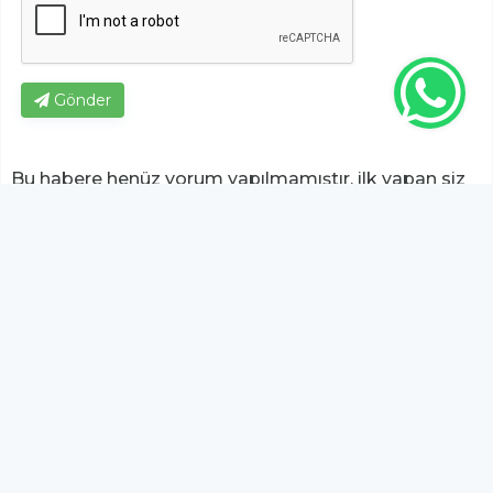
Gönder
Bu habere henüz yorum yapılmamıştır, ilk yapan siz
olun!...
Bu sayfa da yer alan okur yorumları kişilerin kendi
görüşleridir. Yazılanlardan
https://m.duzcetv.com
sorumlu
tutulamaz.
YUKARI ÇIK