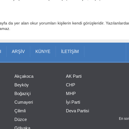
ayfa da yer alan okur yorumları kişilerin kendi görüşleridir. Yazılanlard
lamaz.
I
ARŞİV
KÜNYE
İLETİŞİM
Akçakoca
AK Parti
Beyköy
CHP
Boğaziçi
MHP
Cumayeri
İyi Parti
Çilimli
Deva Partisi
En son
Düzce
Gölyaka