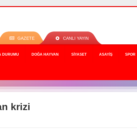
GAZETE
CANLI YAYIN
A DURUMU
DOĞA HAYVAN
SIYASET
ASAYIŞ
SPOR
n krizi