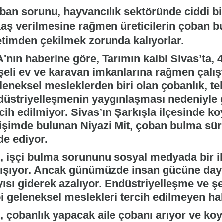
ban sorunu, hayvancılık sektöründe ciddi bi
aş verilmesine rağmen üreticilerin çoban 
etimden çekilmek zorunda kalıyorlar.
'nın haberine göre, Tarımın kalbi Sivas’ta, 4
şeli ev ve karavan imkanlarına rağmen çalış
eneksel mesleklerden biri olan çobanlık, tek
düstriyelleşmenin yaygınlaşması nedeniyle g
cih edilmiyor. Sivas’ın Şarkışla ilçesinde koyu
rişimde bulunan Niyazi Mit, çoban bulma sür
de ediyor.
t, işçi bulma sorununu sosyal medyada bir 
lışıyor. Ancak günümüzde insan gücüne dayal
yısı giderek azalıyor. Endüstriyelleşme ve ş
i geleneksel meslekleri tercih edilmeyen hal
, çobanlık yapacak aile çobanı arıyor ve koyun