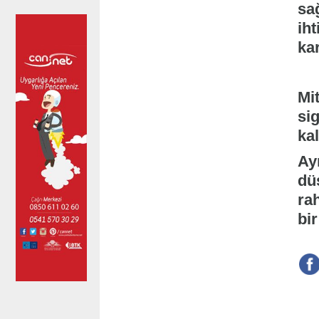
sa
iht
ka
Mit
sig
kal
Ayr
düş
ra
bir