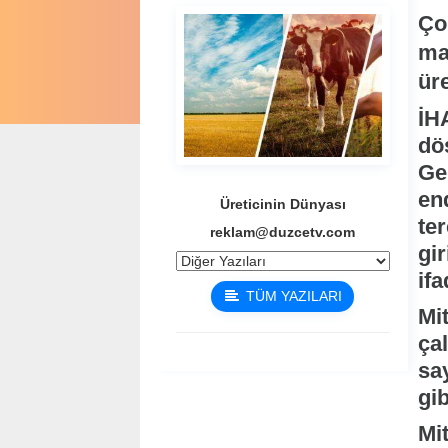
Ço
ma
ür
İHA
dö
Gel
en
Üreticinin Dünyası
ter
reklam@duzcetv.com
gi
ifa
TÜM YAZILARI
Mi
ça
sa
gib
Mit