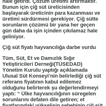
hale getirdi. Çözüm üretimi artırmaktır.
Bunun için çiğ süt üreticisinden
başlayarak üreticinin para kazanması ve
üretimi sürdürmesi gerekiyor. Çiğ sütte
sorunların çözümü bir yana her geçen
gün daha da işin içinden çıkılamaz hale
geliniyor.
Çiğ süt fiyatı hayvancılığa darbe vurdu
Tüm, Süt, Et ve Damızlık Sığır
Yetiştiricileri Derneği(TÜSEDAD)
Yönetim Kurulu yaptığı açıklamada
Ulusal Süt Konseyi’nin belirlediği çiğ süt
referans fiyatının kabul edilemez
olduğunu belirterek şu değerlendirmeyi
yaptı: “ Ülke hayvancılığının süregelen
sorunlarını defaten dile getiren; et
fiyatlarındaki yükselişin sebebinin çiğ süt