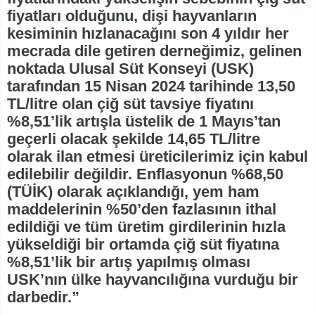
fiyatları olduğunu, dişi hayvanların
kesiminin hızlanacağını son 4 yıldır her
mecrada dile getiren derneğimiz, gelinen
noktada Ulusal Süt Konseyi (USK)
tarafından 15 Nisan 2024 tarihinde 13,50
TL/litre olan çiğ süt tavsiye fiyatını
%8,51’lik artışla üstelik de 1 Mayıs’tan
geçerli olacak şekilde 14,65 TL/litre
olarak ilan etmesi üreticilerimiz için kabul
edilebilir değildir. Enflasyonun %68,50
(TÜİK) olarak açıklandığı, yem ham
maddelerinin %50’den fazlasının ithal
edildiği ve tüm üretim girdilerinin hızla
yükseldiği bir ortamda çiğ süt fiyatına
%8,51’lik bir artış yapılmış olması
USK’nın ülke hayvancılığına vurduğu bir
darbedir.”