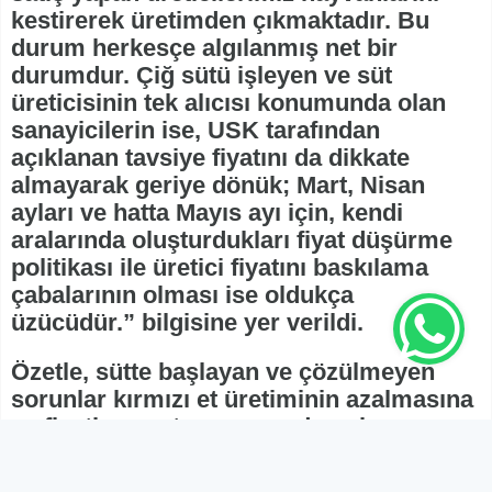
kestirerek üretimden çıkmaktadır. Bu
durum herkesçe algılanmış net bir
durumdur. Çiğ sütü işleyen ve süt
üreticisinin tek alıcısı konumunda olan
sanayicilerin ise, USK tarafından
açıklanan tavsiye fiyatını da dikkate
almayarak geriye dönük; Mart, Nisan
ayları ve hatta Mayıs ayı için, kendi
aralarında oluşturdukları fiyat düşürme
politikası ile üretici fiyatını baskılama
çabalarının olması ise oldukça
üzücüdür.” bilgisine yer verildi.
Özetle, sütte başlayan ve çözülmeyen
sorunlar kırmızı et üretiminin azalmasına
ve fiyatların artmasına neden oluyor.
Çözüm için başvurulan ithalat ise çözüm
yerine sorunu daha da derinleştiriyor.