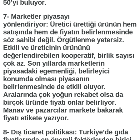
50’yi buluyor.
7- Marketler piyasayı
yönlendiriyor: Üretici ürettiği ürünün hem
satışında hem de fiyatın belirlenmesinde
söz sahibi değil. Örgütlenme yetersiz.
Etkili ve üreticinin ürününü
değerlendirebilen kooperatif, birlik sayısı
çok az. Son yıllarda marketlerin
piyasadaki egemenliği, belirleyici
konumda olması piyasanın
belirlenmesinde de etkili oluyor.
Aralarında çok yoğun rekabet olsa da
birçok üründe fiyatı onlar belirliyor.
Manav ve pazarcılar markete bakarak
fiyatı etikete yazıyor.
8- Dış ticaret politikası: Türkiye’de gıda
fiyatlarında en önemli faktörlerden birisi