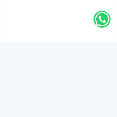
SEN DE DÜŞÜNCELERİNİ PAYLAŞ!
Adınız Soyadınız *
Yorum