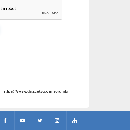
an
https://www.duzcetv.com
sorumlu