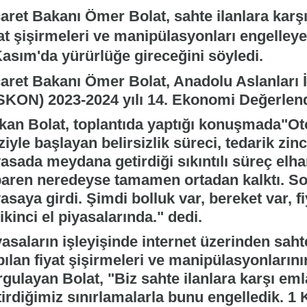
aret Bakanı Ömer Bolat, sahte ilanlara karşı 
at şişirmeleri ve manipülasyonları engelleyec
Kasım'da yürürlüğe gireceğini söyledi.
caret Bakanı Ömer Bolat, Anadolu Aslanları 
SKON) 2023-2024 yılı 14. Ekonomi Değerlendi
kan Bolat, toplantıda yaptığı konuşmada"Ot
ziyle başlayan belirsizlik süreci, tedarik zi
yasada meydana getirdiği sıkıntılı süreç elh
ibaren neredeyse tamamen ortadan kalktı. So
asaya girdi. Şimdi bolluk var, bereket var, f
ikinci el piyasalarında." dedi.
asaların işleyişinde internet üzerinden sahte
pılan fiyat şişirmeleri ve manipülasyonların
rgulayan Bolat, "Biz sahte ilanlara karşı em
tirdiğimiz sınırlamalarla bunu engelledik. 1