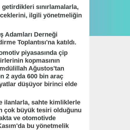
getirdikleri sınırlamalarla,
eklerini, ilgili yönetmeliğin
İş Adamları Derneği
rme Toplantısı'na katıldı.
omotiv piyasasında çip
ncirlerinin kopmasının
amdülillah Ağustos'tan
n 2 ayda 600 bin araç
iyatlar düşüyor birinci elde
 ilanlarla, sahte kimliklerle
ın çok büyük tesiri olduğunu
lakta ve otomotivde
 Kasım'da bu yönetmelik