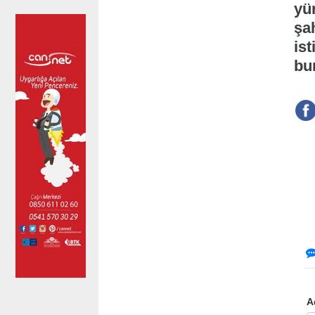
yür
şa
ist
bun
A