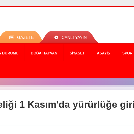
GAZETE
CANLI YAYIN
A DURUMU
DOĞA HAYVAN
SIYASET
ASAYIŞ
SPOR
liği 1 Kasım'da yürürlüğe gir