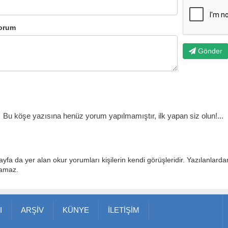
orum
Gönder
Bu köşe yazısına henüz yorum yapılmamıştır, ilk yapan siz olun!...
ayfa da yer alan okur yorumları kişilerin kendi görüşleridir. Yazılanlard
lamaz.
I
ARŞİV
KÜNYE
İLETİŞİM