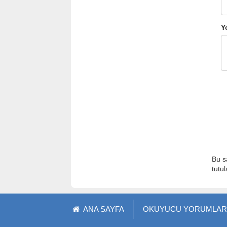
Y
Bu s
tutu
ANA SAYFA
OKUYUCU YORUMLAR