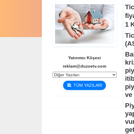
Tic
fiy
1 
Ti
(A
Ba
Yatırımcı Köşesi
kri
reklam@duzcetv.com
pi
it
TÜM YAZILARI
piy
ve 
Piy
ya
vu
ge