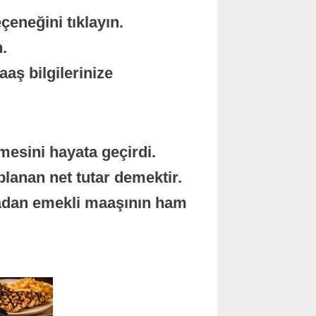
eneğini tıklayın.
.
aş bilgilerinize
esini hayata geçirdi.
lanan net tutar demektir.
madan emekli maaşının ham