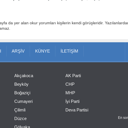
ayfa da yer alan okur yorumları kişilerin kendi görüşleridir. Yazılanlard
lamaz.
I
ARŞİV
KÜNYE
İLETİŞİM
Akçakoca
AK Parti
Beyköy
CHP
Boğaziçi
MHP
Cumayeri
İyi Parti
Çilimli
Deva Partisi
En son
Düzce
Gölyaka