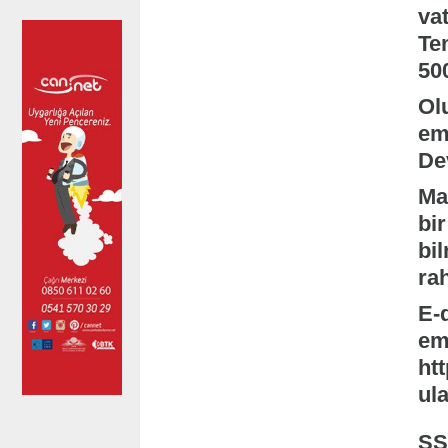
vat
Te
500
Ol
em
Dev
Ma
bi
bil
rah
E-
eme
htt
ula
SS