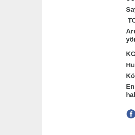
Sa
TC 
Ar
yö
KÖ
Hü
Kö
En
hal