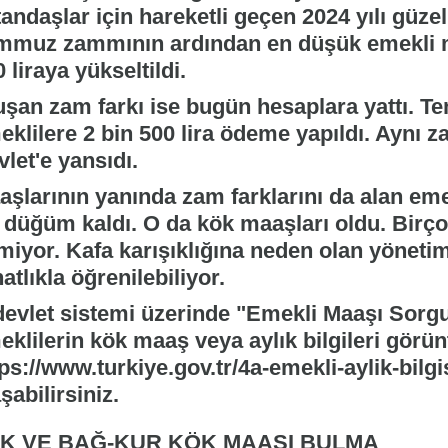
andaşlar için hareketli geçen 2024 yılı güzel 
mmuz zammının ardından en düşük emekli ma
 liraya yükseltildi.
uşan zam farkı ise bugün hesaplara yattı. 
eklilere 2 bin 500 lira ödeme yapıldı. Aynı 
let'e yansıdı.
aşlarının yanında zam farklarını da alan eme
r düğüm kaldı. O da kök maaşları oldu. Birç
miyor. Kafa karışıklığına neden olan yönetim
atlıkla öğrenilebiliyor.
devlet sistemi üzerinde "Emekli Maaşı Sor
klilerin kök maaş veya aylık bilgileri görünt
ps://www.turkiye.gov.tr/4a-emekli-aylik-bilg
şabilirsiniz.
K VE BAĞ-KUR KÖK MAAŞI BULMA