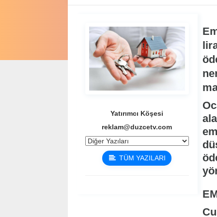
Em
li
öd
ne
ma
Oc
Yatırımcı Köşesi
al
reklam@duzcetv.com
em
dü
öd
TÜM YAZILARI
yö
EM
Cum