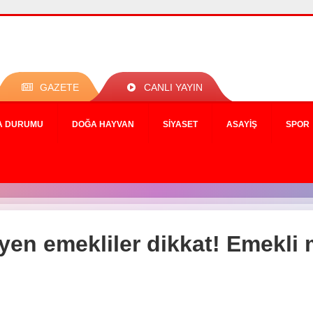
GAZETE
CANLI YAYIN
A DURUMU
DOĞA HAYVAN
SIYASET
ASAYIŞ
SPOR
en emekliler dikkat! Emekli 