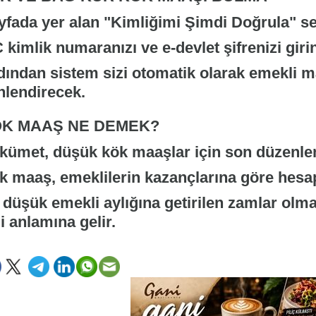
yfada yer alan "Kimliğimi Şimdi Doğrula" seç
kimlik numaranızı ve e-devlet şifrenizi girin
dından sistem sizi otomatik olarak emekli ma
nlendirecek.
K MAAŞ NE DEMEK?
kümet, düşük kök maaşlar için son düzenlem
k maaş, emeklilerin kazançlarına göre hesap
 düşük emekli aylığına getirilen zamlar ol
i anlamına gelir.