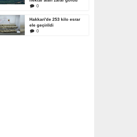
hektar alan zarar gördü
0
Hakkari'de 253 kilo esrar
ele geçirildi
0