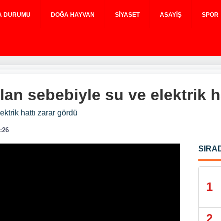
A DURUMU
DOĞA HAYVAN
SIYASET
ASAYIŞ
SPOR
an sebebiyle su ve elektrik h
ktrik hattı zarar gördü
9:26
SIRA
1
2