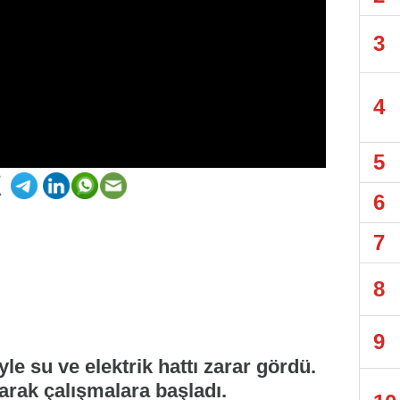
3
4
5
6
7
8
9
e su ve elektrik hattı zarar gördü.
arak çalışmalara başladı.