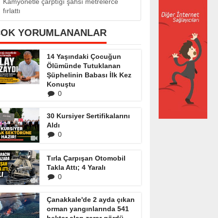
Kamyonetle çarptığı şahsı metrelerce
fırlattı
ÇOK YORUMLANANLAR
14 Yaşındaki Çocuğun
Ölümünde Tutuklanan
Şüphelinin Babası İlk Kez
Konuştu
0
30 Kursiyer Sertifikalarını
Aldı
0
Tırla Çarpışan Otomobil
Takla Attı; 4 Yaralı
0
Çanakkale'de 2 ayda çıkan
orman yangınlarında 541