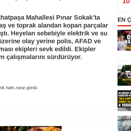
10
ithatpaşa Mahallesi Pınar Sokak’ta
EN 
taş ve toprak alandan kopan parçalar
aştı. Heyelan sebebiyle elektrik ve su
üzerine olay yerine polis, AFAD ve
rması ekipleri sevk edildi. Ekipler
m çalışmalarını sürdürüyor.