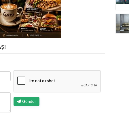
Ş!
Gönder