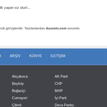
k yapan siz olun!...
endi görüşleridir. Yazılanlardan
duzcetv.com
sorumlu
I
ARŞİV
KÜNYE
İLETİŞİM
Akçakoca
AK Parti
Beyköy
CHP
Boğaziçi
MHP
Cumayeri
İyi Parti
Çilimli
Deva Partisi