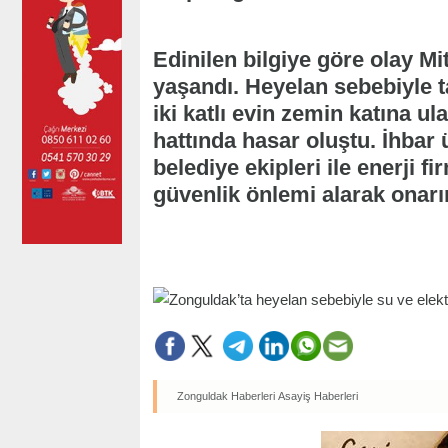
Edinilen bilgiye göre olay M
yaşandı. Heyelan sebebiyle 
iki katlı evin zemin katına ul
hattında hasar oluştu. İhbar 
belediye ekipleri ile enerji fi
güvenlik önlemi alarak onarı
Zonguldak Haberleri
Asayiş Haberleri