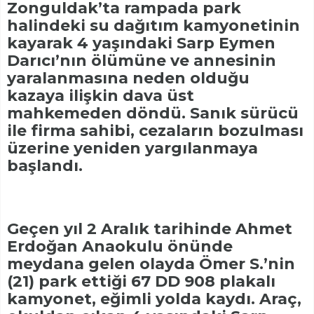
Zonguldak’ta rampada park
halindeki su dağıtım kamyonetinin
kayarak 4 yaşındaki Sarp Eymen
Darıcı’nın ölümüne ve annesinin
yaralanmasına neden olduğu
kazaya ilişkin dava üst
mahkemeden döndü. Sanık sürücü
ile firma sahibi, cezaların bozulması
üzerine yeniden yargılanmaya
başlandı.
Geçen yıl 2 Aralık tarihinde Ahmet
Erdoğan Anaokulu önünde
meydana gelen olayda Ömer S.’nin
(21) park ettiği 67 DD 908 plakalı
kamyonet, eğimli yolda kaydı. Araç,