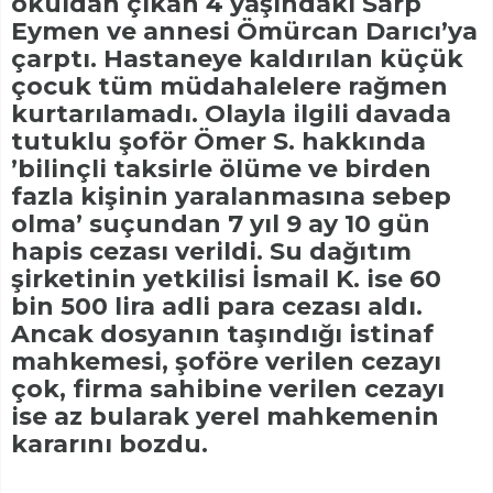
okuldan çıkan 4 yaşındaki Sarp
Eymen ve annesi Ömürcan Darıcı’ya
çarptı. Hastaneye kaldırılan küçük
çocuk tüm müdahalelere rağmen
kurtarılamadı. Olayla ilgili davada
tutuklu şoför Ömer S. hakkında
’bilinçli taksirle ölüme ve birden
fazla kişinin yaralanmasına sebep
olma’ suçundan 7 yıl 9 ay 10 gün
hapis cezası verildi. Su dağıtım
şirketinin yetkilisi İsmail K. ise 60
bin 500 lira adli para cezası aldı.
Ancak dosyanın taşındığı istinaf
mahkemesi, şoföre verilen cezayı
çok, firma sahibine verilen cezayı
ise az bularak yerel mahkemenin
kararını bozdu.