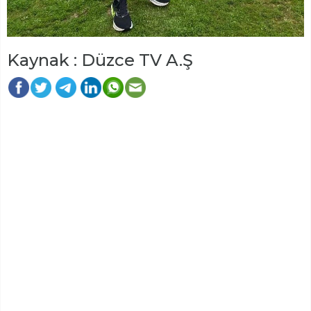
Kaynak : Düzce TV A.Ş