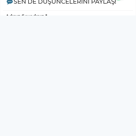
SEN DE DÜŞÜNCELERİNİ PAYLAŞ!
Adınız Soyadınız *
Yorum
Gönder
Bu habere henüz yorum yapılmamıştır, ilk yapan siz
olun!...