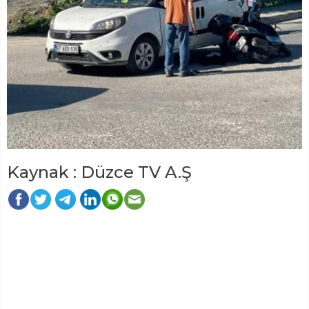
Kaynak : Düzce TV A.Ş