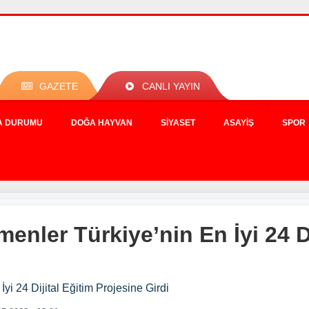
GAZETE
CANLI YAYIN
A DURUMU
DOĞA HAYVAN
SIYASET
ASAYIŞ
SPOR
menler Türkiye’nin En İyi 24 Di
yi 24 Dijital Eğitim Projesine Girdi