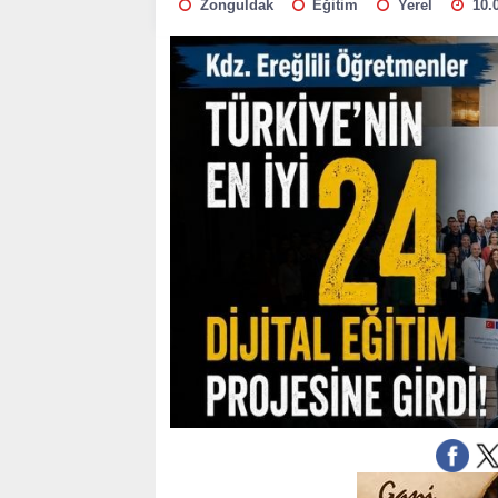
Zonguldak
Eğitim
Yerel
10.