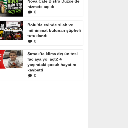
Nova Cafe Bistro Düzce’de
hizmete açıldı
0
Bolu’da evinde silah ve
mühimmat bulunan şüpheli
tutuklandı
0
Şırnak’ta klima dış ünitesi
faciaya yol açtı: 4
yaşındaki çocuk hayatını
kaybetti
0