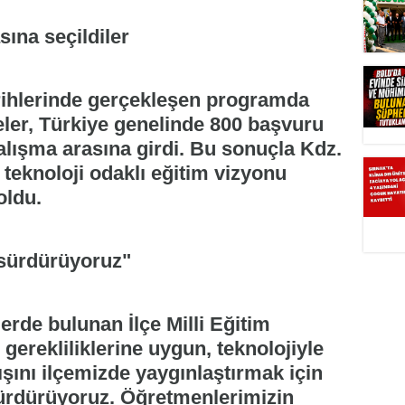
sına seçildiler
rihlerinde gerçekleşen programda
ler, Türkiye genelinde 800 başvuru
çalışma arasına girdi. Bu sonuçla Kdz.
 teknoloji odaklı eğitim vizyonu
oldu.
a sürdürüyoruz"
erde bulunan İlçe Milli Eğitim
erekliliklerine uygun, teknolojiyle
ışını ilçemizde yaygınlaştırmak için
 sürdürüyoruz. Öğretmenlerimizin