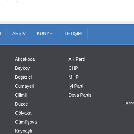
I
ARŞİV
KÜNYE
İLETİŞİM
Akçakoca
AK Parti
Beyköy
CHP
Boğaziçi
MHP
Cumayeri
İyi Parti
Çilimli
Deva Partisi
En son
Düzce
Gölyaka
Gümüşova
Kaynaşlı