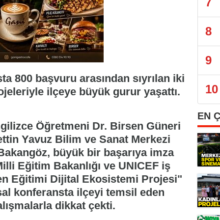
7
8
9
ta 800 başvuru arasından sıyrılan iki
10
ojeleriyle ilçeye büyük gurur yaşattı.
EN 
ngilizce Öğretmeni Dr. Birsen Güneri
ettin Yavuz Bilim ve Sanat Merkezi
akangöz, büyük bir başarıya imza
 Milli Eğitim Bakanlığı ve UNICEF iş
n Eğitimi Dijital Ekosistemi Projesi"
l konferansta ilçeyi temsil eden
lışmalarla dikkat çekti.