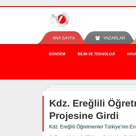
ANA SAYFA
YAZARLAR
GÜNDEM
BILIM VE TEKNOLOJI
HAV
Kdz. Ereğlili Öğret
Projesine Girdi
Kdz. Ereğlili Öğretmenler Türkiye’nin En İ