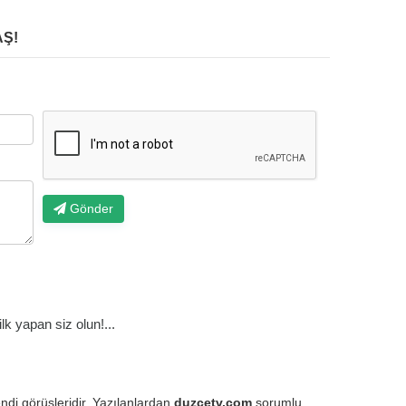
Ş!
Gönder
k yapan siz olun!...
endi görüşleridir. Yazılanlardan
duzcetv.com
sorumlu