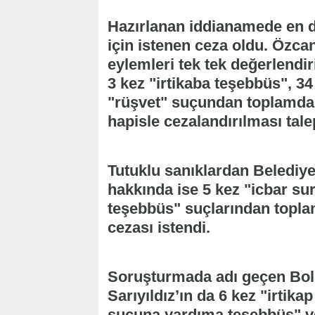
Hazırlanan iddianamede en d
için istenen ceza oldu. Özca
eylemleri tek tek değerlendiri
3 kez "irtikaba teşebbüs", 34 
"rüşvet" suçundan toplamda 9
hapisle cezalandırılması talep
Tutuklu sanıklardan Beledi
hakkında ise 5 kez "icbar sure
teşebbüs" suçlarından toplam
cezası istendi.
Soruşturmada adı geçen BolS
Sarıyıldız’ın da 6 kez "irtika
suçuna yardıma teşebbüs" ve 3