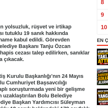
8
9
n yolsuzluk, rüşvet ve irtikap
10
ı tutuklu 19 sanık hakkında
aname kabul edildi. Görevden
EN 
Belediye Başkanı Tanju Özcan
hapis cezası talep edilirken, sanıklar
a çıkacak.
ftiş Kurulu Başkanlığı’nın 24 Mayıs
Bolu Cumhuriyet Başsavcılığı
çaplı soruşturmada yeni bir gelişme
 uzaklaştırılan Bolu Belediye
ediye Başkan Yardımcısı Süleyman