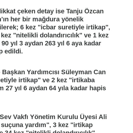
ikkat çeken detay ise Tanju Özcan
n’ın her bir mağdura yönelik
lerek; 6 kez "icbar suretiyle irtikap",
kez "nitelikli dolandırıcılık" ve 1 kez
0 yıl 3 aydan 263 yıl 6 aya kadar
 edildi.
ye Başkan Yardımcısı Süleyman Can
tiyle irtikap" ve 2 kez "irtikaba
 27 yıl 6 aydan 64 yıla kadar hapis
ev Vakfı Yönetim Kurulu Üyesi Ali
p suçuna yardım", 3 kez "irtikap
4 kez "nitelikli dolandırıcılık"