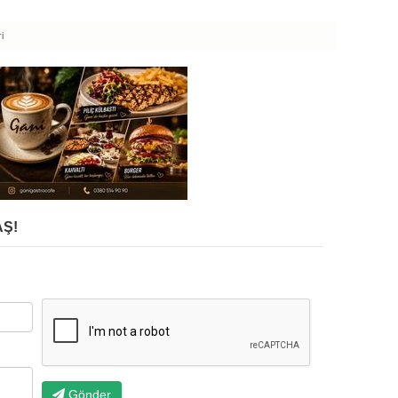
i
Ş!
Gönder