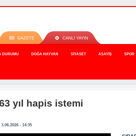
GAZETE
CANLI YAYIN
A DURUMU
DOĞA HAYVAN
SIYASET
ASAYIŞ
SPOR
63 yıl hapis istemi
3.06.2026 - 14:35