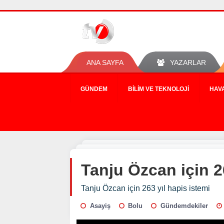
ANA SAYFA
YAZARLAR
GÜNDEM
BILIM VE TEKNOLOJI
HAV
Tanju Özcan için 2
Tanju Özcan için 263 yıl hapis istemi
Asayiş
Bolu
Gündemdekiler