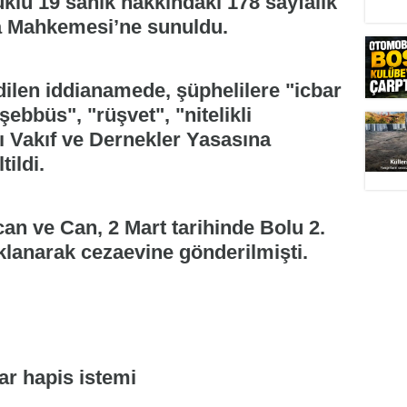
uklu 19 sanık hakkındaki 178 sayfalık
a Mahkemesi’ne sunuldu.
ilen iddianamede, şüphelilere "icbar
eşebbüs", "rüşvet", "nitelikli
lı Vakıf ve Dernekler Yasasına
ildi.
 ve Can, 2 Mart tarihinde Bolu 2.
klanarak cezaevine gönderilmişti.
ar hapis istemi