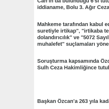
Can’ın da bulunduğu 6’sı tut
iddianame, Bolu 3. Ağır Cez
Mahkeme tarafından kabul ed
suretiyle irtikap", "irtikaba t
dolandırıcılık" ve "5072 Sayı
muhalefet" suçlamaları yönelt
Soruşturma kapsamında Özcan
Sulh Ceza Hakimliğince tutu
Başkan Özcan’a 263 yıla kad