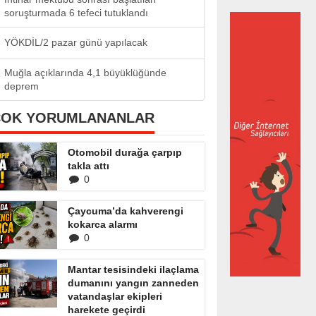
soruşturmada 6 tefeci tutuklandı
YÖKDİL/2 pazar günü yapılacak
Muğla açıklarında 4,1 büyüklüğünde
deprem
ÇOK YORUMLANANLAR
Otomobil durağa çarpıp
takla attı
0
Çaycuma’da kahverengi
kokarca alarmı
0
Mantar tesisindeki ilaçlama
dumanını yangın zanneden
vatandaşlar ekipleri
harekete geçirdi