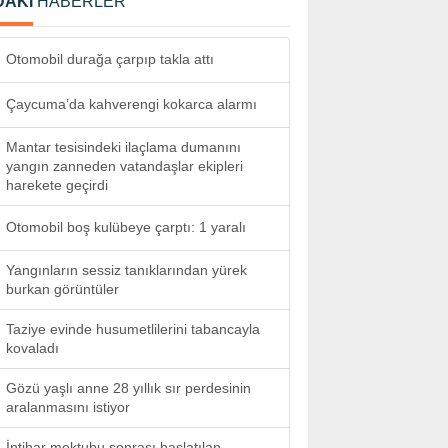
DAKİ
HABERLER
Otomobil durağa çarpıp takla attı
Çaycuma’da kahverengi kokarca alarmı
Mantar tesisindeki ilaçlama dumanını
yangın zanneden vatandaşlar ekipleri
harekete geçirdi
Otomobil boş kulübeye çarptı: 1 yaralı
Yangınların sessiz tanıklarından yürek
burkan görüntüler
Taziye evinde husumetlilerini tabancayla
kovaladı
Gözü yaşlı anne 28 yıllık sır perdesinin
aralanmasını istiyor
İntihar mektubu sonrası başlatılan