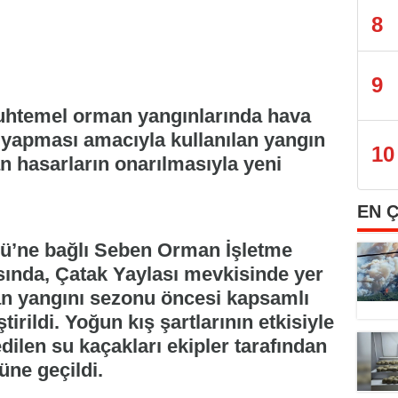
8
9
uhtemel orman yangınlarında hava
i yapması amacıyla kullanılan yangın
10
an hasarların onarılmasıyla yeni
EN 
’ne bağlı Seben Orman İşletme
ında, Çatak Yaylası mevkisinde yer
n yangını sezonu öncesi kapsamlı
irildi. Yoğun kış şartlarının etkisiyle
dilen su kaçakları ekipler tarafından
üne geçildi.