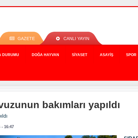
GAZETE
CANLI YAYIN
A DURUMU
DOĞA HAYVAN
SIYASET
ASAYIŞ
SPOR
vuzunun bakımları yapıldı
ıldı
 - 16:47