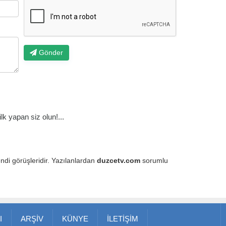
Gönder
k yapan siz olun!...
endi görüşleridir. Yazılanlardan
duzcetv.com
sorumlu
I
ARŞİV
KÜNYE
İLETİŞİM