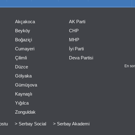
Akçakoca
AK Parti
Beyköy
CHP
Boğaziçi
MHP
Cumayeri
İyi Parti
Çilimli
Deva Partisi
En son
Düzce
Gölyaka
Gümüşova
Kaynaşlı
Yığılca
Zonguldak
ostu
> Serbay Social
> Serbay Akademi