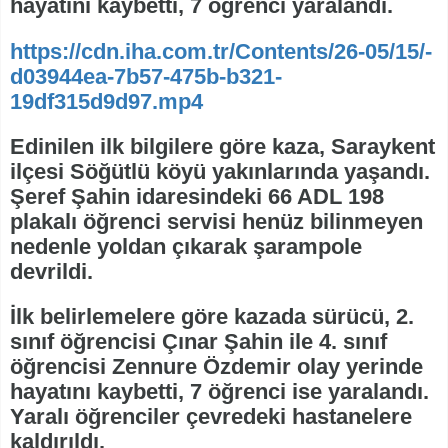
hayatını kaybetti, 7 öğrenci yaralandı.
https://cdn.iha.com.tr/Contents/26-05/15/-
d03944ea-7b57-475b-b321-
19df315d9d97.mp4
Edinilen ilk bilgilere göre kaza, Saraykent
ilçesi Söğütlü köyü yakınlarında yaşandı.
Şeref Şahin idaresindeki 66 ADL 198
plakalı öğrenci servisi henüz bilinmeyen
nedenle yoldan çıkarak şarampole
devrildi.
İlk belirlemelere göre kazada sürücü, 2.
sınıf öğrencisi Çınar Şahin ile 4. sınıf
öğrencisi Zennure Özdemir olay yerinde
hayatını kaybetti, 7 öğrenci ise yaralandı.
Yaralı öğrenciler çevredeki hastanelere
kaldırıldı.