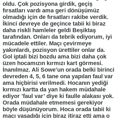
oldu. Çok pozisyona girdik, geçiş
fırsatları vardı ama geri dönüşümüz
olmadığı için de fırsatları rakibe verdik.
İkinci devreye de geçince tabii ki biraz
daha riskli hamleler geldi Beşiktaş
tarafından. Onları da tebrik ediyorum, iyi
mücadele ettiler. Maçı çevirmeye
yakınlardı, pozisyon ürettiler onlar da.
Gol iptali bizi bozdu ama bizi daha çok
üzen hocamızın kırmızı kart görmesi.
İnanılmaz. Ali Sowe’un orada belki birinci
devreden 4, 5, 6 tane ona yapılan faul var
ama hiçbirisi verilmedi. Hocanın yediği
kırmızı kartta da yan hakem müdahale
ediyor ’faul var’ diye ki faulle alakası yok.
Orada müdahale etmemesi gerekiyor
böyle düşünüyorum. Hoca orada tabii ki
maçı yaşadığı için biraz itiraz etti ama o