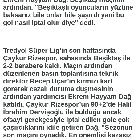
ardından, "Beşiktaşlı oyuncuların yüzüne
baksanız bile onlar bile şaşırdı yani bu
gol nasıl iptal olur diye" dedi.
Tredyol Süper Lig’in son haftasında
Çaykur Rizespor, sahasında Beşiktaş ile
2-2 berabere kaldı. Maçın ardından
düzenlenen basın toplantısına teknik
direktör Recep Uçar’ın kırmızı kart
görerek cezalı duruma düşmesinin
ardından yardımcısı Ekrem Hayyam Dağ
katıldı. Çaykur Rizespor’un 90+2’de Halil
İbrahim Dervişoğlu ile bulduğu ancak
ofsayt gerekçesiyle iptal edilen gole çok
şaşırdıklarını idile getiren Dağ, "Sezonun
son maçını oynadık. En önemlisi kazasız