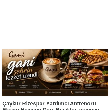
Çaykur Rizespor Yardımcı Antrenörü
Ekrem Hayyam Dağ, Beşiktaş maçının