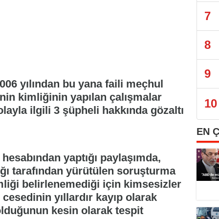
7
8
9
006 yılından bu yana faili meçhul
nin kimliğinin yapılan çalışmalar
10
layla ilgili 3 şüpheli hakkında gözaltı
EN 
 hesabından yaptığı paylaşımda,
ğı tarafından yürütülen soruşturma
liği belirlenemediği için kimsesizler
cesedinin yıllardır kayıp olarak
olduğunun kesin olarak tespit