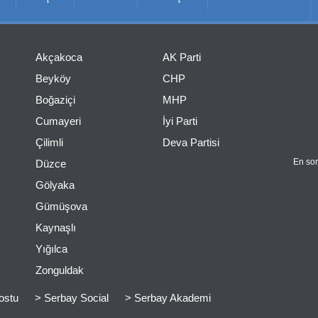
Akçakoca
AK Parti
Beyköy
CHP
Boğaziçi
MHP
Cumayeri
İyi Parti
Çilimli
Deva Partisi
En son
Düzce
Gölyaka
Gümüşova
Kaynaşlı
Yığılca
Zonguldak
ostu
> Serbay Social
> Serbay Akademi