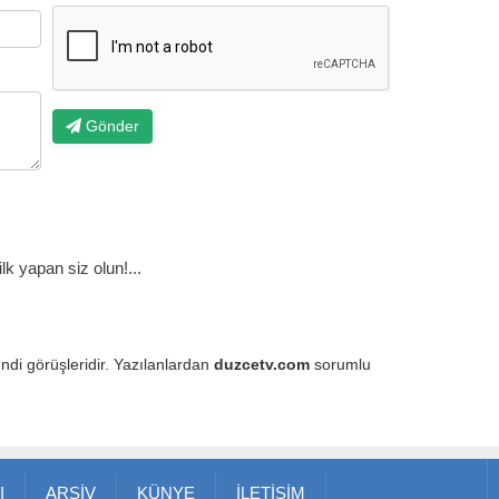
Gönder
k yapan siz olun!...
endi görüşleridir. Yazılanlardan
duzcetv.com
sorumlu
I
ARŞİV
KÜNYE
İLETİŞİM