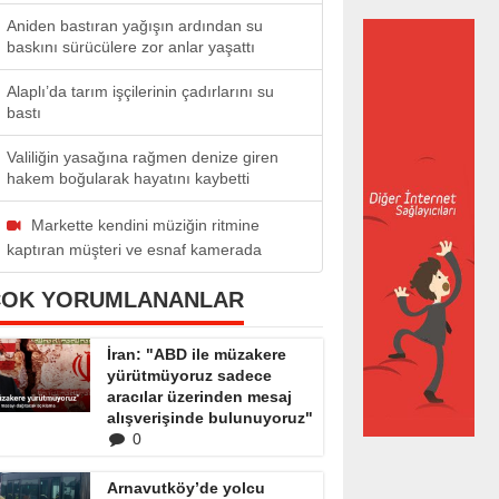
Aniden bastıran yağışın ardından su
baskını sürücülere zor anlar yaşattı
Alaplı’da tarım işçilerinin çadırlarını su
bastı
Valiliğin yasağına rağmen denize giren
hakem boğularak hayatını kaybetti
Markette kendini müziğin ritmine
kaptıran müşteri ve esnaf kamerada
ÇOK YORUMLANANLAR
İran: "ABD ile müzakere
yürütmüyoruz sadece
aracılar üzerinden mesaj
alışverişinde bulunuyoruz"
0
Arnavutköy’de yolcu