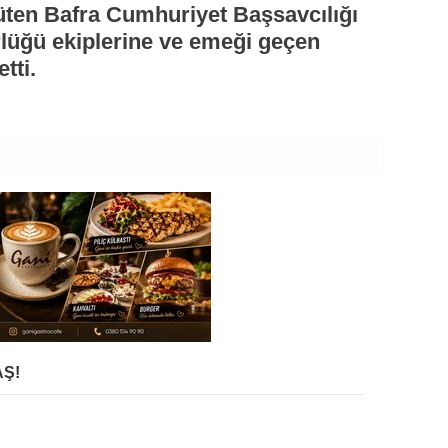
üten Bafra Cumhuriyet Başsavcılığı
lüğü ekiplerine ve emeği geçen
tti.
Ş!