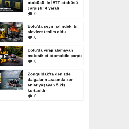
otobüsü ile İETT otobüsü
çarpıştı: 4 yaralı
0
Bolu'da seyir halindeki tır
alevlere teslim oldu
0
Bolu'da virajı alamayan
motosiklet otomobile çarptı
0
Zonguldak’ta denizde
dalgaların arasında zor
anlar yaşayan 5 kişi
kurtarıldı
0