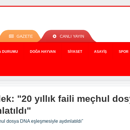
GAZETE
CANLI YAYIN
A DURUMU
DOĞA HAYVAN
SIYASET
ASAYIŞ
SPOR
ek: "20 yıllık faili meçhul d
latıldı"
eçhul dosya DNA eşleşmesiyle aydınlatıldı"