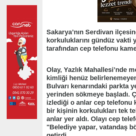
Sakarya’nın Serdivan ilçesin
korkuluklarını gündüz vakti 
tarafından cep telefonu kame
Olay, Yazlık Mahallesi’nde me
kimliği henüz belirlenemeyen 
Bulvarı kenarındaki parkta ye
yerinden sökmeye başladı. Çe
izlediği o anlar cep telefon
bir kişinin korkulukları tek
anlar yer aldı. Olayı cep tel
"Belediye yapar, vatandaş böy
getirdi.