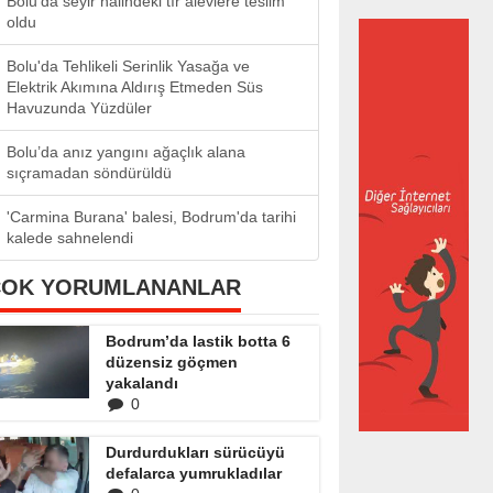
Bolu’da seyir halindeki tır alevlere teslim
oldu
Bolu'da Tehlikeli Serinlik Yasağa ve
Elektrik Akımına Aldırış Etmeden Süs
Havuzunda Yüzdüler
Bolu’da anız yangını ağaçlık alana
sıçramadan söndürüldü
'Carmina Burana' balesi, Bodrum'da tarihi
kalede sahnelendi
ÇOK YORUMLANANLAR
Bodrum’da lastik botta 6
düzensiz göçmen
yakalandı
0
Durdurdukları sürücüyü
defalarca yumrukladılar