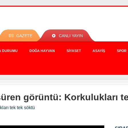
GAZETE
CANLI YAYIN
A DURUMU
DOĞA HAYVAN
SIYASET
ASAYIŞ
SPOR
üren görüntü: Korkulukları t
ları tek tek söktü