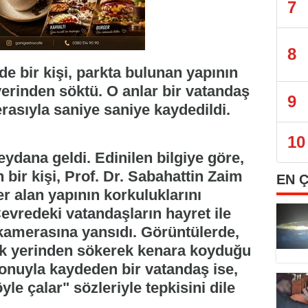
7
8
de bir kişi, parkta bulunan yapının
yerinden söktü. O anlar bir vatandaş
9
rasıyla saniye saniye kaydedildi.
10
ydana geldi. Edinilen bilgiye göre,
bir kişi, Prof. Dr. Sabahattin Zaim
EN 
r alan yapının korkuluklarını
vredeki vatandaşların hayret ile
u kamerasına yansıdı. Görüntülerde,
 tek yerinden sökerek kenara koyduğu
efonuyla kaydeden bir vatandaş ise,
le çalar" sözleriyle tepkisini dile