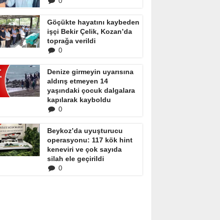
0
Göçükte hayatını kaybeden
işçi Bekir Çelik, Kozan’da
toprağa verildi
0
Denize girmeyin uyarısına
aldırış etmeyen 14
yaşındaki çocuk dalgalara
kapılarak kayboldu
0
Beykoz’da uyuşturucu
operasyonu: 117 kök hint
keneviri ve çok sayıda
silah ele geçirildi
0