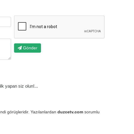
Gönder
k yapan siz olun!...
endi görüşleridir. Yazılanlardan
duzcetv.com
sorumlu