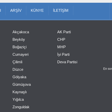
I
ARŞİV
KÜNYE
İLETİŞİM
Akçakoca
AK Parti
Beyköy
CHP
Boğaziçi
MHP
Cumayeri
İyi Parti
Çilimli
Deva Partisi
En son
Düzce
Gölyaka
Gümüşova
Kaynaşlı
Yığılca
Zonguldak