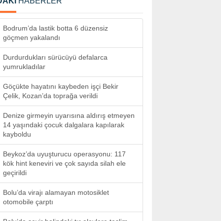
DAKİ
HABERLER
Bodrum’da lastik botta 6 düzensiz
göçmen yakalandı
Durdurdukları sürücüyü defalarca
yumrukladılar
Göçükte hayatını kaybeden işçi Bekir
Çelik, Kozan’da toprağa verildi
Denize girmeyin uyarısına aldırış etmeyen
14 yaşındaki çocuk dalgalara kapılarak
kayboldu
Beykoz’da uyuşturucu operasyonu: 117
kök hint keneviri ve çok sayıda silah ele
geçirildi
Bolu’da virajı alamayan motosiklet
otomobile çarptı