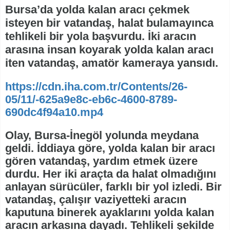
Bursa’da yolda kalan aracı çekmek
isteyen bir vatandaş, halat bulamayınca
tehlikeli bir yola başvurdu. İki aracın
arasına insan koyarak yolda kalan aracı
iten vatandaş, amatör kameraya yansıdı.
https://cdn.iha.com.tr/Contents/26-
05/11/-625a9e8c-eb6c-4600-8789-
690dc4f94a10.mp4
Olay, Bursa-İnegöl yolunda meydana
geldi. İddiaya göre, yolda kalan bir aracı
gören vatandaş, yardım etmek üzere
durdu. Her iki araçta da halat olmadığını
anlayan sürücüler, farklı bir yol izledi. Bir
vatandaş, çalışır vaziyetteki aracın
kaputuna binerek ayaklarını yolda kalan
aracın arkasına dayadı. Tehlikeli şekilde