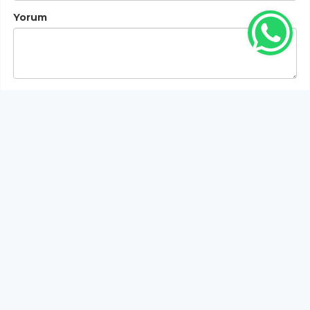
Yorum
Gönder
Bu habere henüz yorum yapılmamıştır, ilk yapan siz
olun!...
Bu sayfa da yer alan okur yorumları kişilerin kendi