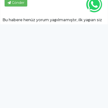
Gönder
Bu habere henüz yorum yapılmamıştır, ilk yapan siz
olun!...
Bu sayfa da yer alan okur yorumları kişilerin kendi
görüşleridir. Yazılanlardan
https://m.duzcetv.com
sorumlu
tutulamaz.
YUKARI ÇIK
Bu sitede yayınlanan içeriklerden
Serbay Interactive
sorumlu değildir.
Dijital Reklam Ajansı
Serbay Interactive
Emlak8