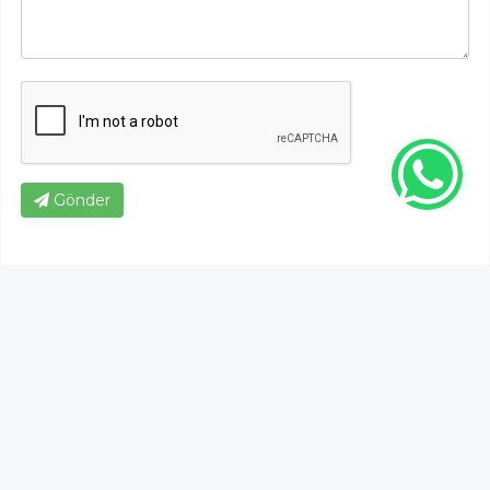
Gönder
Bu habere henüz yorum yapılmamıştır, ilk yapan siz
olun!...
Bu sayfa da yer alan okur yorumları kişilerin kendi
görüşleridir. Yazılanlardan
https://m.duzcetv.com
sorumlu
tutulamaz.