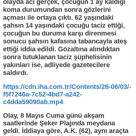
olayda acı gerçek, çocuğun 1 ay kaldığı
koma durumundan sonra gözlerini
açması ile ortaya çıktı. 62 yaşındaki
şahsın 14 yaşındaki çocuğu taciz ettiği,
çocuğun bu duruma karşı direnmesi
sonucu şahsın kafasına tabancayla ateş
ettiği iddia edildi. Gözaltına alındıktan
sonra tutuklanan taciz şüphelisinin
yakınları ise, adliyede gazetecilere
saldırdı.
https://cdn.iha.com.tr/Contents/26-06/03/-
f5f7246a-7c52-4bd7-a242-
c4dda59090ab.mp4
Olay, 8 Mayıs Cuma günü akşam
saatlerinde Şeker Plajında meydana
geldi. İddiaya göre, A.K. (62), aynı araçta