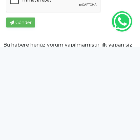
Gönder
Bu habere henüz yorum yapılmamıştır, ilk yapan siz
olun!...
Bu sayfa da yer alan okur yorumları kişilerin kendi
görüşleridir. Yazılanlardan
https://m.duzcetv.com
sorumlu
tutulamaz.
YUKARI ÇIK