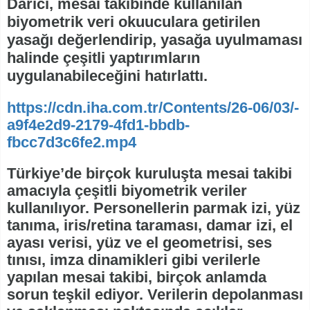
Darıcı, mesai takibinde kullanılan
biyometrik veri okuuculara getirilen
yasağı değerlendirip, yasağa uyulmaması
halinde çeşitli yaptırımların
uygulanabileceğini hatırlattı.
https://cdn.iha.com.tr/Contents/26-06/03/-
a9f4e2d9-2179-4fd1-bbdb-
fbcc7d3c6fe2.mp4
Türkiye’de birçok kuruluşta mesai takibi
amacıyla çeşitli biyometrik veriler
kullanılıyor. Personellerin parmak izi, yüz
tanıma, iris/retina taraması, damar izi, el
ayası verisi, yüz ve el geometrisi, ses
tınısı, imza dinamikleri gibi verilerle
yapılan mesai takibi, birçok anlamda
sorun teşkil ediyor. Verilerin depolanması