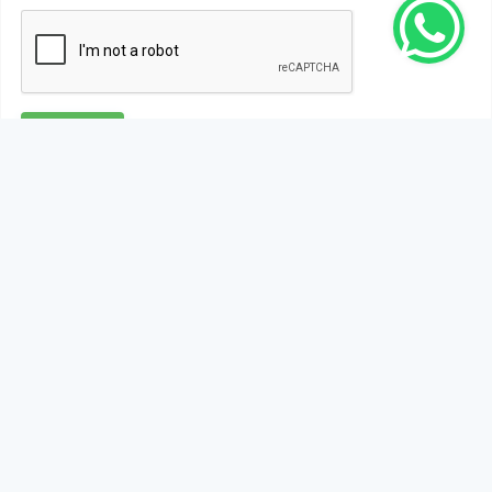
Gönder
Bu habere henüz yorum yapılmamıştır, ilk yapan siz
olun!...
Bu sayfa da yer alan okur yorumları kişilerin kendi
görüşleridir. Yazılanlardan
https://m.duzcetv.com
sorumlu
tutulamaz.
YUKARI ÇIK