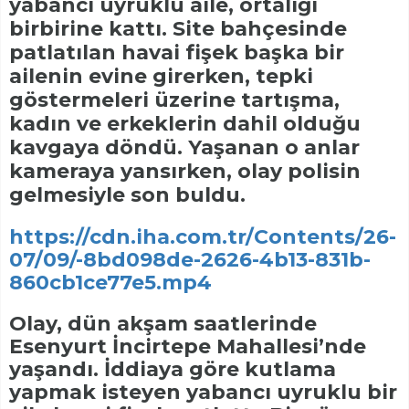
yabancı uyruklu aile, ortalığı
birbirine kattı. Site bahçesinde
patlatılan havai fişek başka bir
ailenin evine girerken, tepki
göstermeleri üzerine tartışma,
kadın ve erkeklerin dahil olduğu
kavgaya döndü. Yaşanan o anlar
kameraya yansırken, olay polisin
gelmesiyle son buldu.
https://cdn.iha.com.tr/Contents/26-
07/09/-8bd098de-2626-4b13-831b-
860cb1ce77e5.mp4
Olay, dün akşam saatlerinde
Esenyurt İncirtepe Mahallesi’nde
yaşandı. İddiaya göre kutlama
yapmak isteyen yabancı uyruklu bir