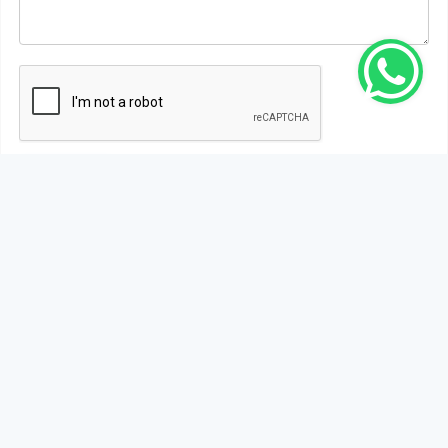
Gönder
Bu habere henüz yorum yapılmamıştır, ilk yapan siz
olun!...
Bu sayfa da yer alan okur yorumları kişilerin kendi
görüşleridir. Yazılanlardan
https://m.duzcetv.com
sorumlu
tutulamaz.