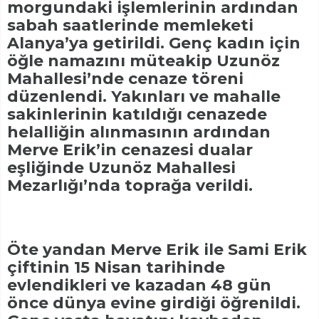
morgundaki işlemlerinin ardından
sabah saatlerinde memleketi
Alanya’ya getirildi. Genç kadın için
öğle namazını müteakip Uzunöz
Mahallesi’nde cenaze töreni
düzenlendi. Yakınları ve mahalle
sakinlerinin katıldığı cenazede
helalliğin alınmasının ardından
Merve Erik’in cenazesi dualar
eşliğinde Uzunöz Mahallesi
Mezarlığı’nda toprağa verildi.
Öte yandan Merve Erik ile Sami Erik
çiftinin 15 Nisan tarihinde
evlendikleri ve kazadan 48 gün
önce dünya evine girdiği öğrenildi.