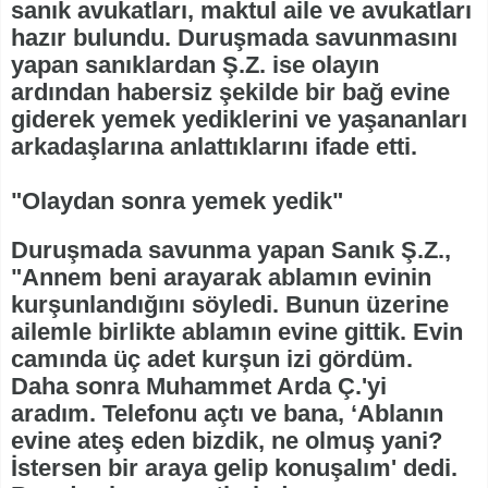
sanık avukatları, maktul aile ve avukatları
hazır bulundu. Duruşmada savunmasını
yapan sanıklardan Ş.Z. ise olayın
ardından habersiz şekilde bir bağ evine
giderek yemek yediklerini ve yaşananları
arkadaşlarına anlattıklarını ifade etti.
"Olaydan sonra yemek yedik"
Duruşmada savunma yapan Sanık Ş.Z.,
"Annem beni arayarak ablamın evinin
kurşunlandığını söyledi. Bunun üzerine
ailemle birlikte ablamın evine gittik. Evin
camında üç adet kurşun izi gördüm.
Daha sonra Muhammet Arda Ç.'yi
aradım. Telefonu açtı ve bana, ‘Ablanın
evine ateş eden bizdik, ne olmuş yani?
İstersen bir araya gelip konuşalım' dedi.