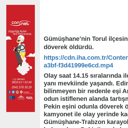
Gümüşhane’nin Torul ilçesind
döverek öldürdü.
https://cdn.iha.com.tr/Conte
a3bf-f3d41999e6cd.mp4
Olay saat 14.15 sıralarında 
yanı mevkiinde yaşandı. Edini
bilinmeyen bir nedenle eşi Ar
odun istiflenen alanda tartı
Pekin eşini odunla döverek ö
kamyonet ile olay yerinde ka
Gümüşhane-Trabzon karayolu