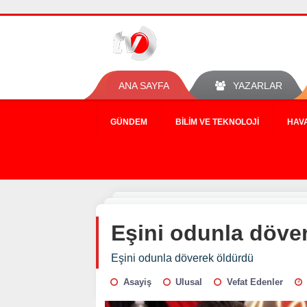
ANA SAYFA
YAZARLAR
GÜNDEM
BILIM VE TEKNOLOJI
HAV
Eşini odunla döve
Eşini odunla döverek öldürdü
Asayiş
Ulusal
Vefat Edenler