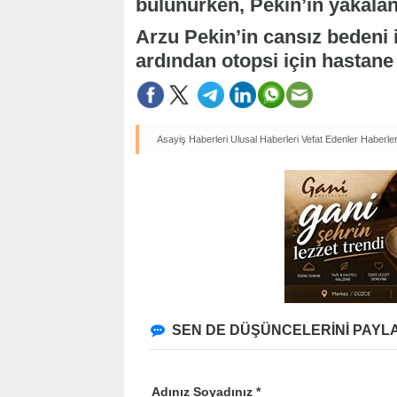
bulunurken, Pekin’in yakalan
Arzu Pekin’in cansız bedeni 
ardından otopsi için hastane
Asayiş Haberleri
Ulusal Haberleri
Vefat Edenler Haberler
SEN DE DÜŞÜNCELERİNİ PAYLA
Adınız Soyadınız *