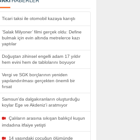
DAKİ
HABERLER
Ticari taksi ile otomobil kazaya karıştı
’Salak Milyoner’ filmi gerçek oldu: Define
bulmak için evin altında metrelerce kazı
yaptılar
Doğuştan zihinsel engelli adam 17 yıldır
hem evini hem de tablolarını boyuyor
Vergi ve SGK borçlarının yeniden
yapılandırılması gerçekten önemli bir
fırsat
Samsun’da dalgakıranların oluşturduğu
koylar Ege ve Akdeniz’i aratmıyor
Çalıların arasına sıkışan balıkçıl kuşun
imdadına itfaiye yetişti
14 yaşındaki çocuğun ölümünde