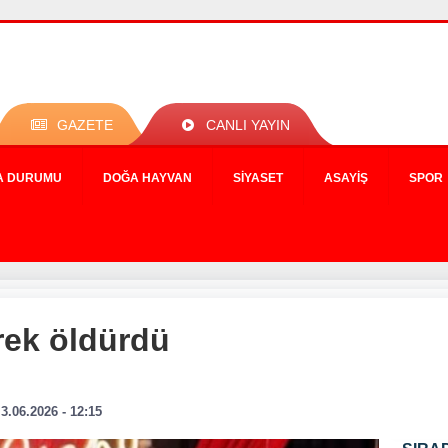
GAZETE
CANLI YAYIN
A DURUMU
DOĞA HAYVAN
SIYASET
ASAYIŞ
SPOR
rek öldürdü
3.06.2026 - 12:15