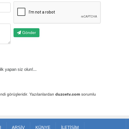
Gönder
k yapan siz olun!...
endi görüşleridir. Yazılanlardan
duzcetv.com
sorumlu
I
ARŞİV
KÜNYE
İLETİŞİM