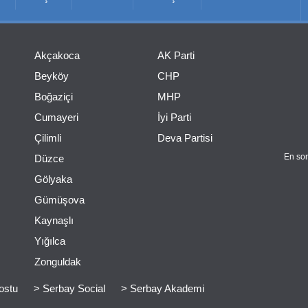
Akçakoca
AK Parti
Beyköy
CHP
Boğaziçi
MHP
Cumayeri
İyi Parti
Çilimli
Deva Partisi
En son
Düzce
Gölyaka
Gümüşova
Kaynaşlı
Yığılca
Zonguldak
ostu
> Serbay Social
> Serbay Akademi