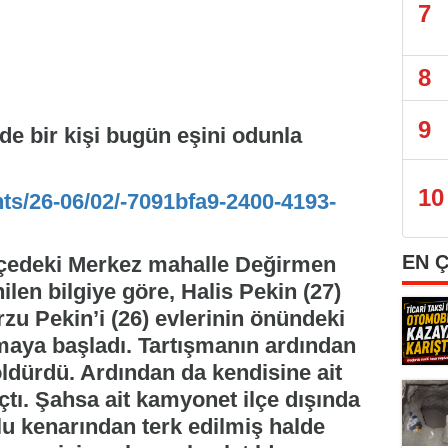
7
8
9
e bir kişi bugün eşini odunla
10
nts/26-06/02/-7091bfa9-2400-4193-
EN 
ilçedeki Merkez mahalle Değirmen
len bilgiye göre, Halis Pekin (27)
zu Pekin’i (26) evlerinin önündeki
şmaya başladı. Tartışmanın ardından
ldürdü. Ardından da kendisine ait
çtı. Şahsa ait kamyonet ilçe dışında
 kenarından terk edilmiş halde