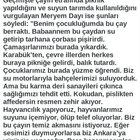
Geçmişte çayın etrafında piknik
yapıldığını ve suyun tarımda kullanıldığını
vurgulayan Meryem Dayı ise şunları
söyledi: "Benim çocukluğumda bu çay
berraktı. Babaannem bu çaydan su
getirip tarhana çorbası pişirirdi.
Çamaşırlarımızı burada yıkardık.
Karabük’ten, çevre illerden herkes
buraya pikniğe gelirdi, balık tutardı.
Çocuklarımız burada yüzme öğrendi. Biz
su motorlarıyla bahçelerimizi suluyorduk.
Ama bu karma deri sanayileri çıkınca
sağlığımızı tehdit etti. Kokudan, pislikten
affedersin resmen zehir akıyor.
Hayvancılık yapıyoruz, hayvanlarımız
suyunu içemiyor, ölüp telef oluyorlar. Biz
bu çayın temiz akmasını istiyoruz. Eğer
sesimizi duymuyorlarsa biz Ankara’ya