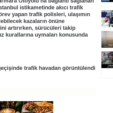
armara Otoyolu’na bağlantı sağlanan
tanbul istikametinde akıcı trafik
rev yapan trafik polisleri, ulaşımın
bilecek kazaların önüne
ni artırırken, sürücüleri takip
hız kurallarına uymaları konusunda