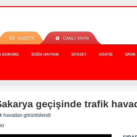
GAZETE
CANLI YAYIN
A DURUMU
DOĞA HAYVAN
SIYASET
ASAYIŞ
SPOR
akarya geçişinde trafik hava
ik havadan görüntülendi
:43