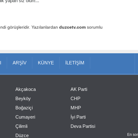
k yapan siz olun!...
endi görüşleridir. Yazılanlardan
duzcetv.com
sorumlu
I
ARŞİV
KÜNYE
İLETİŞİM
Akçakoca
AK Parti
Beyköy
CHP
Boğaziçi
MHP
Cumayeri
İyi Parti
Çilimli
Deva Partisi
En son
Düzce