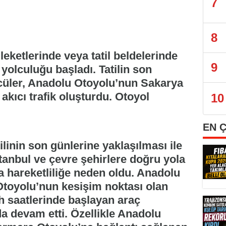
7
8
eketlerinde veya tatil beldelerinde
9
yolculuğu başladı. Tatilin son
cüler, Anadolu Otoyolu’nun Sakarya
 akıcı trafik oluşturdu. Otoyol
10
EN 
linin son günlerine yaklaşılması ile
stanbul ve çevre şehirlere doğru yola
a hareketliliğe neden oldu. Anadolu
toyolu’nun kesişim noktası olan
 saatlerinde başlayan araç
da devam etti. Özellikle Anadolu