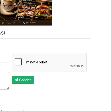
Ş!
Gönder