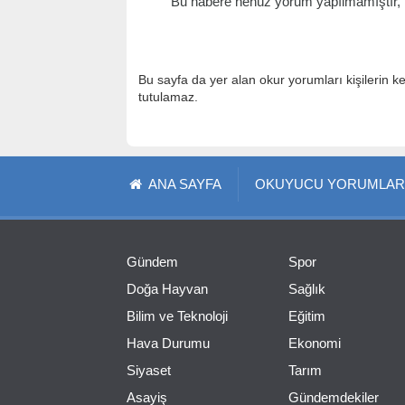
Bu habere henüz yorum yapılmamıştır, il
Bu sayfa da yer alan okur yorumları kişilerin k
tutulamaz.
ANA SAYFA
OKUYUCU YORUMLAR
Gündem
Spor
Doğa Hayvan
Sağlık
Bilim ve Teknoloji
Eğitim
Hava Durumu
Ekonomi
Siyaset
Tarım
Asayiş
Gündemdekiler