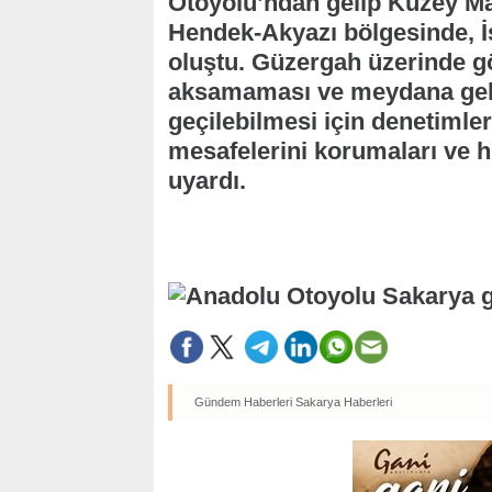
Otoyolu’ndan gelip Kuzey M
Hendek-Akyazı bölgesinde, İs
oluştu. Güzergah üzerinde gö
aksamaması ve meydana gele
geçilebilmesi için denetimleri
mesafelerini korumaları ve 
uyardı.
Gündem Haberleri
Sakarya Haberleri