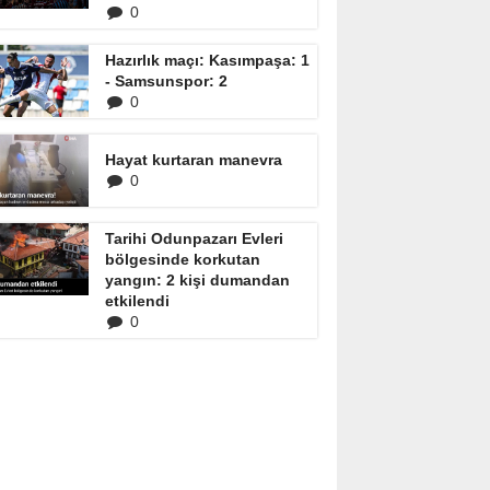
0
Hazırlık maçı: Kasımpaşa: 1
- Samsunspor: 2
0
Hayat kurtaran manevra
0
Tarihi Odunpazarı Evleri
bölgesinde korkutan
yangın: 2 kişi dumandan
etkilendi
0