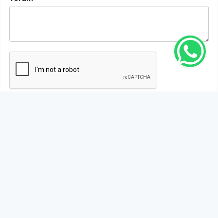
Gönder
Bu habere henüz yorum yapılmamıştır, ilk yapan siz
olun!...
Bu sayfa da yer alan okur yorumları kişilerin kendi
görüşleridir. Yazılanlardan
https://m.duzcetv.com
sorumlu
tutulamaz.