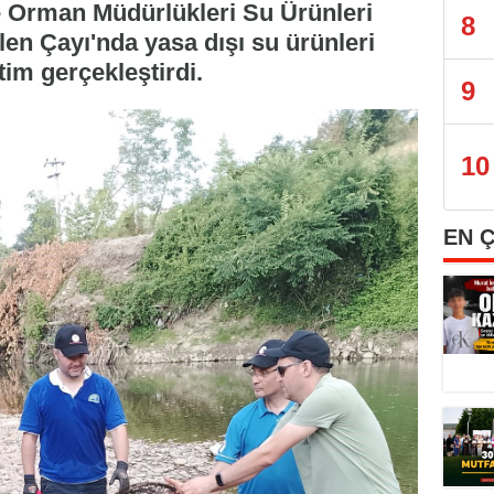
e Orman Müdürlükleri Su Ürünleri
8
en Çayı'nda yasa dışı su ürünleri
tim gerçekleştirdi.
9
10
EN 