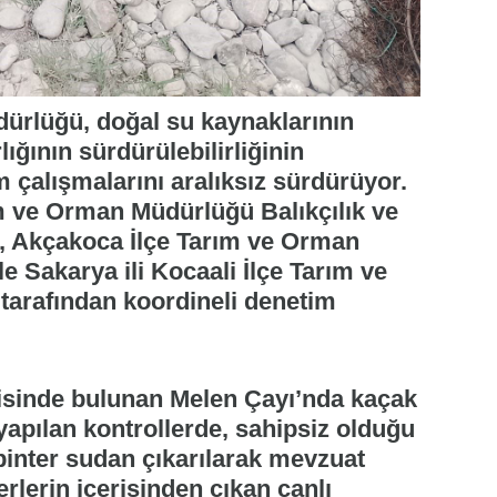
ürlüğü, doğal su kaynaklarının
ığının sürdürülebilirliğinin
çalışmalarını aralıksız sürdürüyor.
 ve Orman Müdürlüğü Balıkçılık ve
, Akçakoca İlçe Tarım ve Orman
e Sakarya ili Kocaali İlçe Tarım ve
arafından koordineli denetim
erisinde bulunan Melen Çayı’nda kaçak
k yapılan kontrollerde, sahipsiz olduğu
 pinter sudan çıkarılarak mevzuat
rlerin içerisinden çıkan canlı