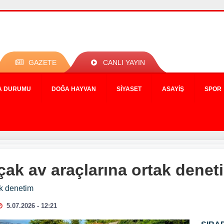
GAZETE
CANLI YAYIN
A DURUMU
DOĞA HAYVAN
SIYASET
ASAYIŞ
SPOR
ak av araçlarına ortak denet
ak denetim
5.07.2026 - 12:21