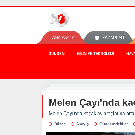
ANA SAYFA
YAZARLAR
GÜNDEM
BILIM VE TEKNOLOJI
HAV
Melen Çayı'nda kaç
Melen Çayı'nda kaçak av araçlarına ort
Düzce
Asayiş
Gündemdekiler