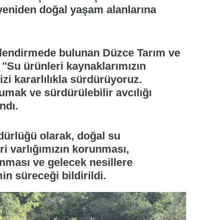
 yeniden doğal yaşam alanlarına
erlendirmede bulunan Düzce Tarım ve
"Su ürünleri kaynaklarımızın
zi kararlılıkla sürdürüyoruz.
mak ve sürdürülebilir avcılığı
ndı.
ürlüğü olarak, doğal su
ri varlığımızın korunması,
anması ve gelecek nesillere
n süreceği bildirildi.