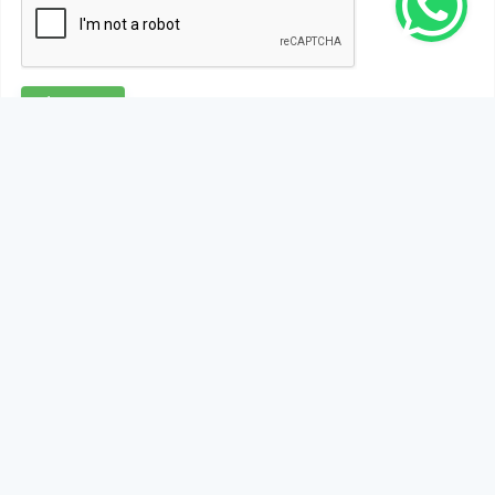
Gönder
Bu habere henüz yorum yapılmamıştır, ilk yapan siz
olun!...
Bu sayfa da yer alan okur yorumları kişilerin kendi
görüşleridir. Yazılanlardan
https://m.duzcetv.com
sorumlu
tutulamaz.
YUKARI ÇIK