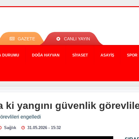
GAZETE
CANLI YAYIN
A DURUMU
DOĞA HAYVAN
SIYASET
ASAYIŞ
SPOR
 ki yangını güvenlik görevlile
revlileri engelledi
Sağlık
31.05.2026 - 15:32