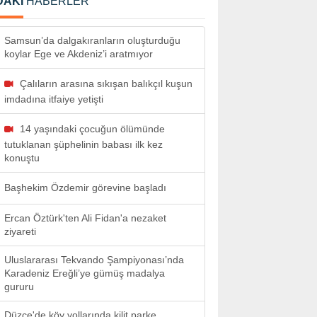
DAKİ
HABERLER
Samsun’da dalgakıranların oluşturduğu
koylar Ege ve Akdeniz’i aratmıyor
Çalıların arasına sıkışan balıkçıl kuşun
imdadına itfaiye yetişti
14 yaşındaki çocuğun ölümünde
tutuklanan şüphelinin babası ilk kez
konuştu
Başhekim Özdemir görevine başladı
Ercan Öztürk'ten Ali Fidan'a nezaket
ziyareti
Uluslararası Tekvando Şampiyonası’nda
Karadeniz Ereğli’ye gümüş madalya
gururu
Düzce'de köy yollarında kilit parke