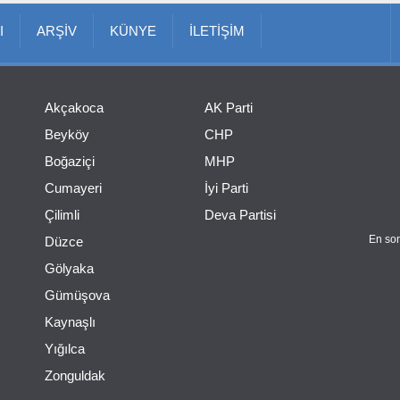
I
ARŞİV
KÜNYE
İLETİŞİM
Akçakoca
AK Parti
Beyköy
CHP
Boğaziçi
MHP
Cumayeri
İyi Parti
Çilimli
Deva Partisi
En son
Düzce
Gölyaka
Gümüşova
Kaynaşlı
Yığılca
Zonguldak