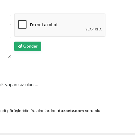
Gönder
k yapan siz olun!...
endi görüşleridir. Yazılanlardan
duzcetv.com
sorumlu