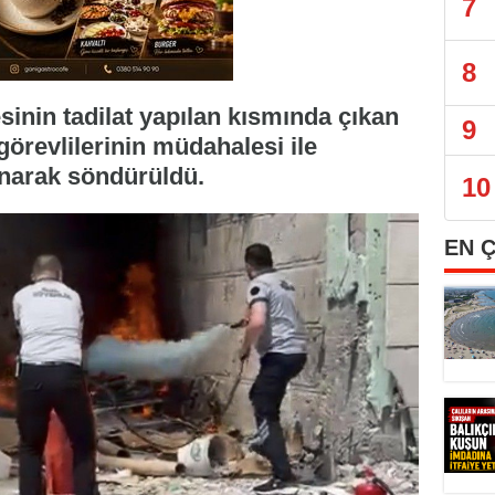
7
8
inin tadilat yapılan kısmında çıkan
9
görevlilerinin müdahalesi ile
ınarak söndürüldü.
10
EN 