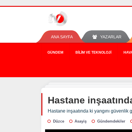
ANA SAYFA
YAZARLAR
GÜNDEM
BILIM VE TEKNOLOJI
HAV
Hastane inşaatında
Hastane inşaatında ki yangını güvenlik gö
Düzce
Asayiş
Gündemdekiler