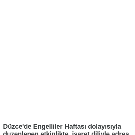
Düzce'de Engelliler Haftası dolayısıyla
düzenlenen etkinlikte, işaret diliyle adres