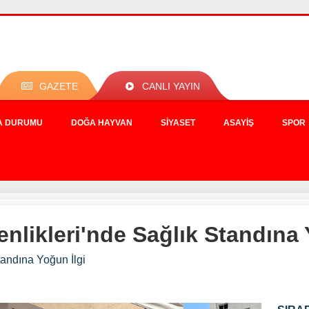
GAZETE
CANLI YAYIN
A DURUMU
DOĞA HAYVAN
SIYASET
ASAYIŞ
SPOR
likleri'nde Sağlık Standına 
andına Yoğun İlgi