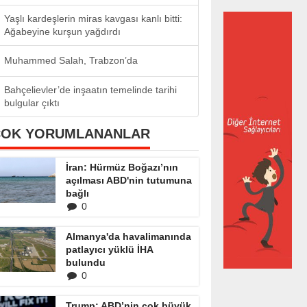
Yaşlı kardeşlerin miras kavgası kanlı bitti:
Ağabeyine kurşun yağdırdı
Muhammed Salah, Trabzon’da
Bahçelievler’de inşaatın temelinde tarihi
bulgular çıktı
ÇOK YORUMLANANLAR
İran: Hürmüz Boğazı’nın
açılması ABD'nin tutumuna
bağlı
0
Almanya'da havalimanında
patlayıcı yüklü İHA
bulundu
0
Trump: ABD’nin çok büyük