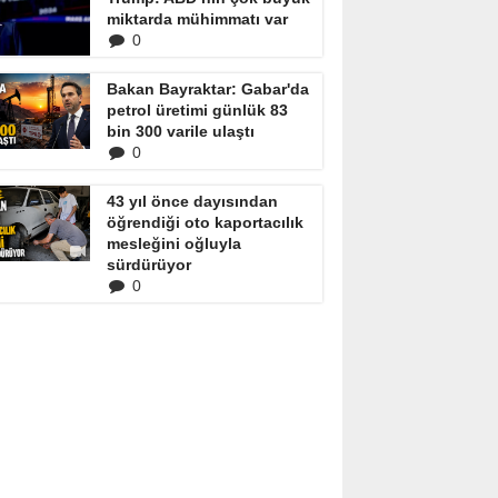
miktarda mühimmatı var
0
Bakan Bayraktar: Gabar'da
petrol üretimi günlük 83
bin 300 varile ulaştı
0
43 yıl önce dayısından
öğrendiği oto kaportacılık
mesleğini oğluyla
sürdürüyor
0