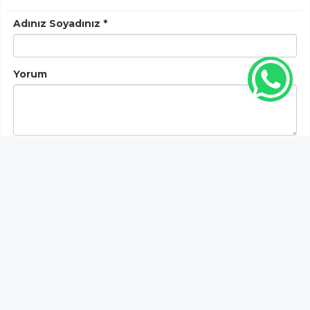
Adınız Soyadınız *
Yorum
Gönder
Bu habere henüz yorum yapılmamıştır, ilk yapan siz
olun!...