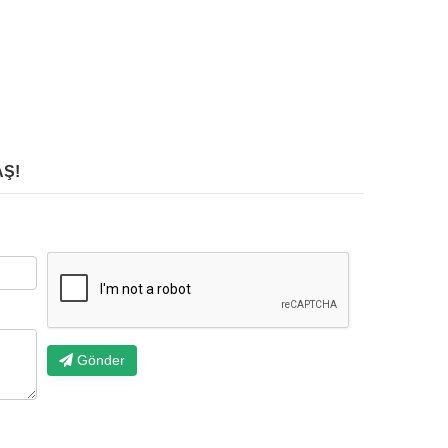
Ş!
Gönder