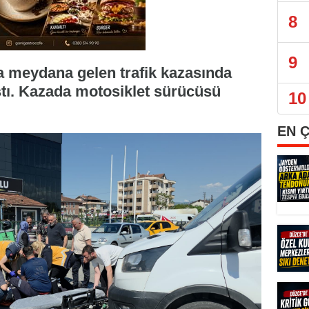
8
9
 meydana gelen trafik kazasında
ştı. Kazada motosiklet sürücüsü
10
EN 