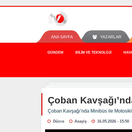
ANA SAYFA
YAZARLAR
GÜNDEM
BILIM VE TEKNOLOJI
HAV
Çoban Kavşağı’nda 
Çoban Kavşağı’nda Minibüs ile Motosiklet
Düzce
Asayiş
16.05.2026 - 15:50