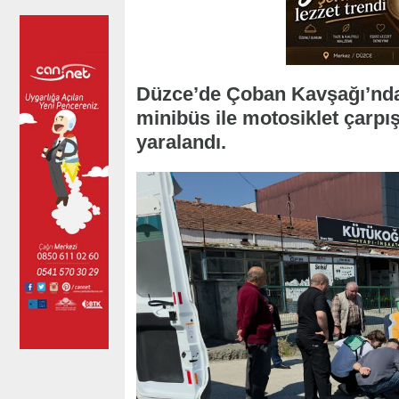
Düzce’de Çoban Kavşağı’nda
minibüs ile motosiklet çarpı
yaralandı.