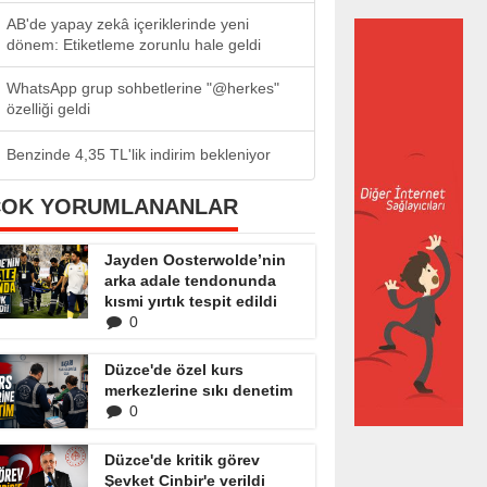
AB'de yapay zekâ içeriklerinde yeni
dönem: Etiketleme zorunlu hale geldi
WhatsApp grup sohbetlerine "@herkes"
özelliği geldi
Benzinde 4,35 TL'lik indirim bekleniyor
ÇOK YORUMLANANLAR
Jayden Oosterwolde’nin
arka adale tendonunda
kısmi yırtık tespit edildi
0
Düzce'de özel kurs
merkezlerine sıkı denetim
0
Düzce'de kritik görev
Şevket Cinbir'e verildi