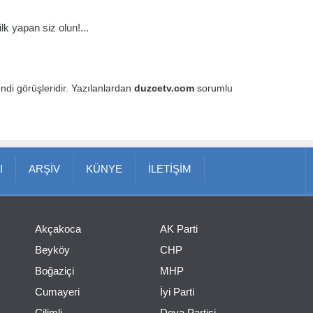
k yapan siz olun!...
endi görüşleridir. Yazılanlardan
duzcetv.com
sorumlu
I
ARŞİV
KÜNYE
İLETİŞİM
Akçakoca
AK Parti
Beyköy
CHP
Boğaziçi
MHP
Cumayeri
İyi Parti
Çilimli
Deva Partisi