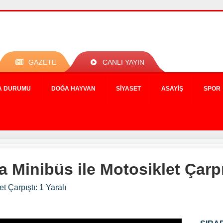
GAZETE
CANLI YAYIN
A DURUMU
DOĞA HAYVAN
SIYASET
ASAYIŞ
SPOR
Minibüs ile Motosiklet Çarpış
 Çarpıştı: 1 Yaralı