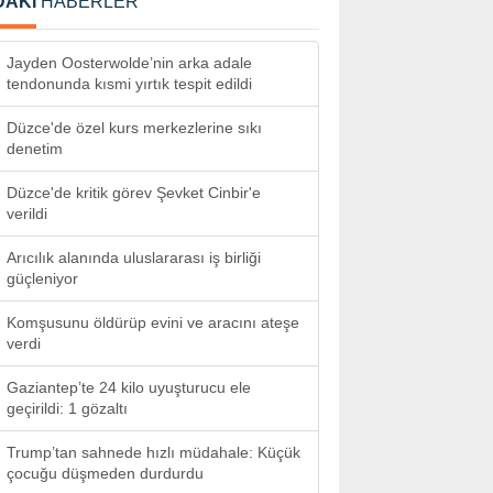
DAKİ
HABERLER
Jayden Oosterwolde’nin arka adale
tendonunda kısmi yırtık tespit edildi
Düzce'de özel kurs merkezlerine sıkı
denetim
Düzce'de kritik görev Şevket Cinbir'e
verildi
Arıcılık alanında uluslararası iş birliği
güçleniyor
Komşusunu öldürüp evini ve aracını ateşe
verdi
Gaziantep’te 24 kilo uyuşturucu ele
geçirildi: 1 gözaltı
Trump’tan sahnede hızlı müdahale: Küçük
çocuğu düşmeden durdurdu