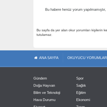
Bu habere henüz yorum yapılmamıştır, il
Bu sayfa da yer alan okur yorumları kişilerin k
tutulamaz.
ANA SAYFA
OKUYUCU YORUMLAR
Gündem
Spor
Doğa Hayvan
Sağlık
Bilim ve Teknoloji
Eğitim
Hava Durumu
Ekonomi
Siyaset
Tarım