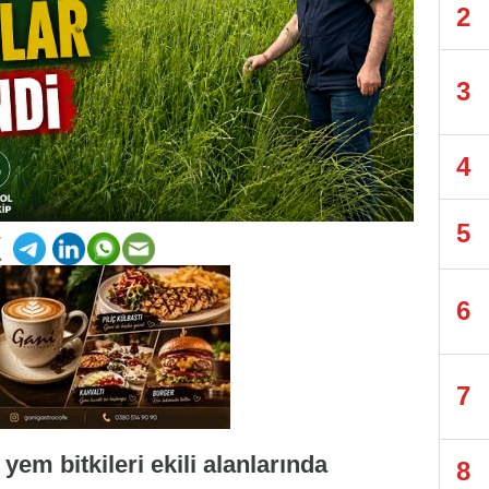
2
3
4
5
6
7
yem bitkileri ekili alanlarında
8