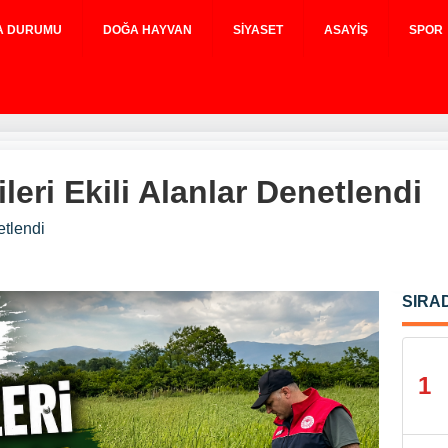
A DURUMU
DOĞA HAYVAN
SIYASET
ASAYIŞ
SPOR
leri Ekili Alanlar Denetlendi
etlendi
SIRA
1