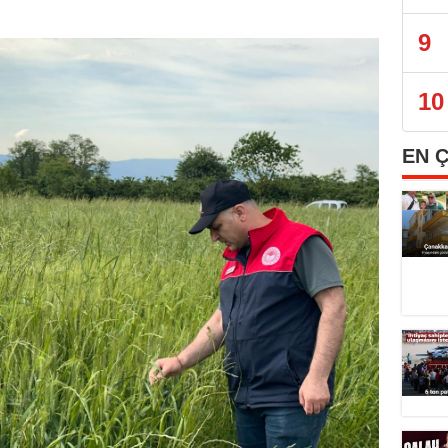
9
10
EN 