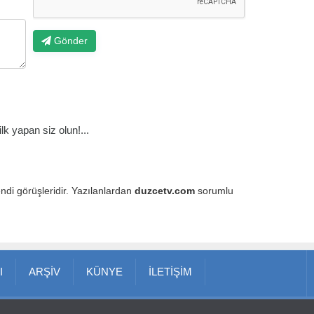
Gönder
k yapan siz olun!...
endi görüşleridir. Yazılanlardan
duzcetv.com
sorumlu
I
ARŞİV
KÜNYE
İLETİŞİM