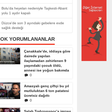
Bolu’da heyelan nedeniyle Taşkesti-Abant
yolu 1 aydır kapalı
Düzce'de son 3 ayındaki gebelere evde
sağlık desteği
ÇOK YORUMLANANLAR
Çanakkale’de, iddiaya göre
dairede yapılan
ilaçlamadan zehirlenen 9
yaşındaki çocuk öldü,
annesi ise yoğun bakımda
0
Amasyalı genç çiftçi bu yıl
mutluluktan 6 ton patatesi
ücretsiz dağıttı
0
Salah Trabzonspor’a imzayı