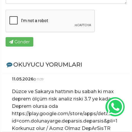
Gönder
OKUYUCU YORUMLARI
11.05.2026
11:09
Düzce ve Sakarya hattının bu sabah ki max
deprem ölçüm risk analiz riski 3.7 ye kadar
Deprem olursa oda
https://play.google.com/store/apps/details?
id=com.dolunayarge.deparsis.deparsis&pli=1
Korkunuz olur / Acınız Olmaz DepArSisTR