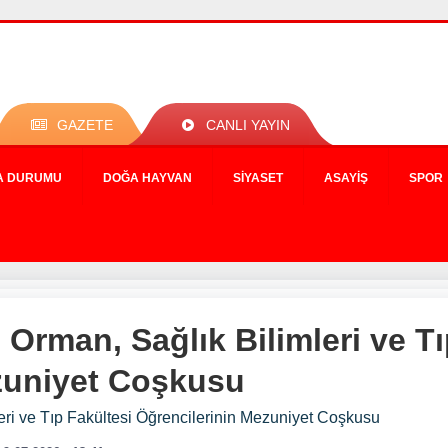
GAZETE
CANLI YAYIN
A DURUMU
DOĞA HAYVAN
SIYASET
ASAYIŞ
SPOR
 Orman, Sağlık Bilimleri ve Tı
zuniyet Coşkusu
eri ve Tıp Fakültesi Öğrencilerinin Mezuniyet Coşkusu