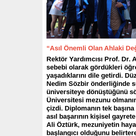
“Asıl Önemli Olan Ahlaki D
Rektör Yardımcısı Prof. Dr. 
sebebi olarak gördükleri öğ
yaşadıklarını dile getirdi. Dü
Nedim Sözbir önderliğinde s
üniversiteye dönüştüğünü sö
Üniversitesi mezunu olmanın 
çizdi. Diplomanın tek başına
asıl başarının kişisel gayrete
Ali Öztürk, mezuniyetin hay
başlangıcı olduğunu belirter