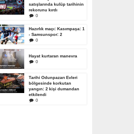
satışlarında kulüp tarihinin
rekorunu kırdı
0
Hazırlık maçı: Kasımpaşa: 1
- Samsunspor: 2
0
Hayat kurtaran manevra
0
Tarihi Odunpazarı Evleri
bölgesinde korkutan
yangın: 2 kişi dumandan
etkilendi
0