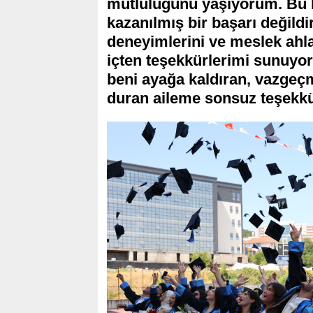
mutluluğunu yaşıyorum. Bu b
kazanılmış bir başarı değildir.
deneyimlerini ve meslek ahla
içten teşekkürlerimi sunuy
beni ayağa kaldıran, vazgeç
duran aileme sonsuz teşekkü