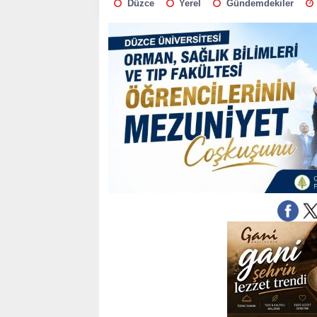
Düzce
Yerel
Gündemdekiler