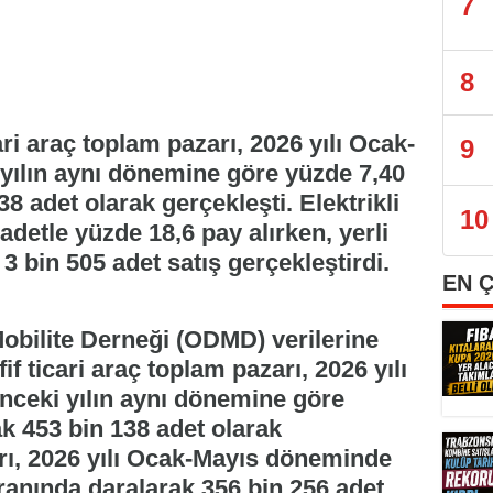
7
8
ari araç toplam pazarı, 2026 yılı Ocak-
9
yılın aynı dönemine göre yüzde 7,40
8 adet olarak gerçekleşti. Elektrikli
10
adetle yüzde 18,6 pay alırken, yerli
 bin 505 adet satış gerçekleştirdi.
EN 
Mobilite Derneği (ODMD) verilerine
f ticari araç toplam pazarı, 2026 yılı
ceki yılın aynı dönemine göre
k 453 bin 138 adet olarak
arı, 2026 yılı Ocak-Mayıs döneminde
ranında daralarak 356 bin 256 adet,