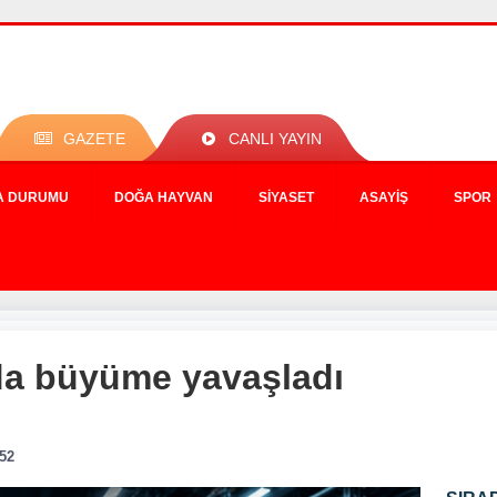
GAZETE
CANLI YAYIN
A DURUMU
DOĞA HAYVAN
SIYASET
ASAYIŞ
SPOR
da büyüme yavaşladı
:52