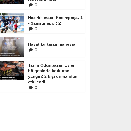
0
Hazırlık maçı: Kasımpaşa: 1
- Samsunspor: 2
0
Hayat kurtaran manevra
0
Tarihi Odunpazarı Evleri
bölgesinde korkutan
yangın: 2 kişi dumandan
etkilendi
0