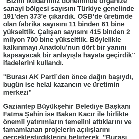
"Bizim iktidarımız döneminde organize
sanayi bölgesi sayısını Türkiye genelinde
191’den 373’e çıkardık. OSB’de üretimde
olan fabrika sayısını 11 binden 61 bine
yükselttik. Çalışan sayısını 415 binden 2
milyon 700 bine yükselttik. Böylelikle
kalkınmayı Anadolu’nun dört bir yanını
kapsayacak bir anlayışla hayata geçirdik"
ifadelerini kullandı.
"Burası AK Parti’den önce dağın başıydı,
bugün ise helal kazancın ve üretimin
merkezi"
Gaziantep Büyükşehir Belediye Başkanı
Fatma Şahin ise Bakan Kacır ile birlikte
önemli yatırımların temelini attıklarını ve
tamamlanan projelerin açılışlarını
gerçekleştirdiklerini belirterek, "Burası