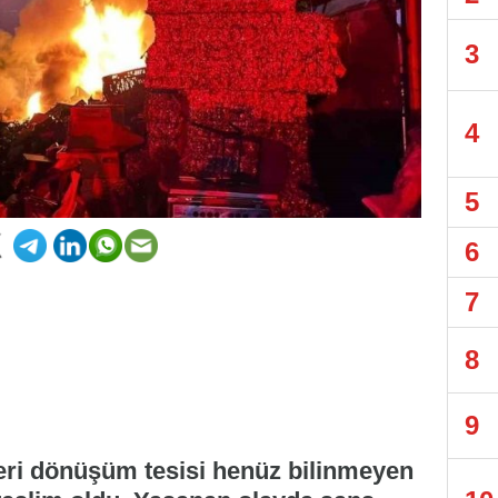
3
4
5
6
7
8
9
geri dönüşüm tesisi henüz bilinmeyen