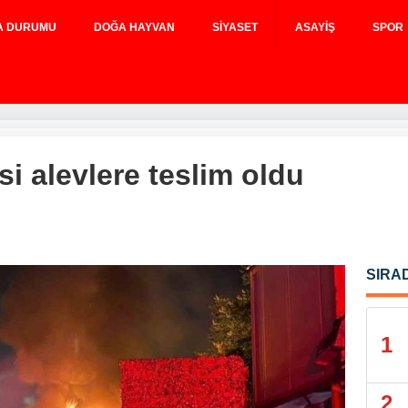
A DURUMU
DOĞA HAYVAN
SIYASET
ASAYIŞ
SPOR
i alevlere teslim oldu
SIRA
1
2