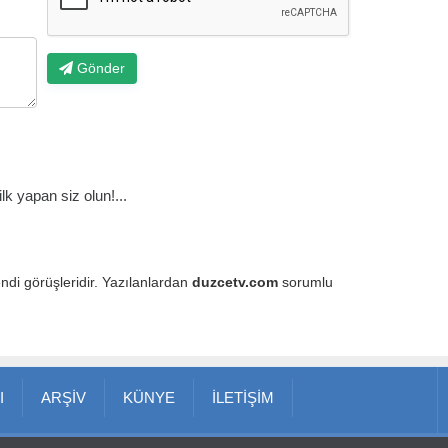
Gönder
k yapan siz olun!...
endi görüşleridir. Yazılanlardan
duzcetv.com
sorumlu
I
ARŞİV
KÜNYE
İLETİŞİM