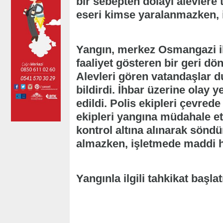
bir sebepten dolayı alevlere
eseri kimse yaralanmazken, 
Yangın, merkez Osmangazi il
faaliyet gösteren bir geri d
Alevleri gören vatandaşlar 
bildirdi. İhbar üzerine olay ye
edildi. Polis ekipleri çevrede 
ekipleri yangına müdahale et
kontrol altına alınarak sönd
almazken, işletmede maddi 
Yangınla ilgili tahkikat başlatı