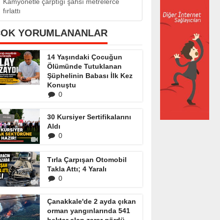
Kamyonetle çarptığı şahsı metrelerce
fırlattı
ÇOK YORUMLANANLAR
14 Yaşındaki Çocuğun
Ölümünde Tutuklanan
Şüphelinin Babası İlk Kez
Konuştu
0
30 Kursiyer Sertifikalarını
Aldı
0
Tırla Çarpışan Otomobil
Takla Attı; 4 Yaralı
0
Çanakkale'de 2 ayda çıkan
orman yangınlarında 541