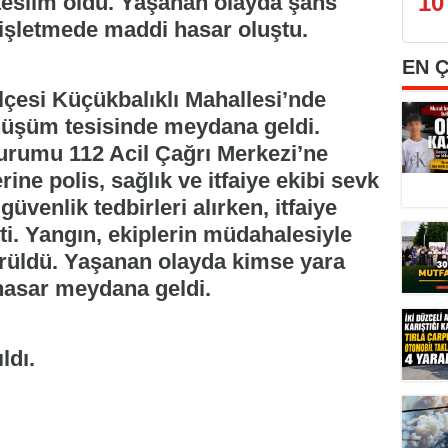
10
 teslim oldu. Yaşanan olayda şans
işletmede maddi hasar oluştu.
EN 
çesi Küçükbalıklı Mahallesi’nde
önüşüm tesisinde meydana geldi.
durumu 112 Acil Çağrı Merkezi’ne
rine polis, sağlık ve itfaiye ekibi sevk
güvenlik tedbirleri alırken, itfaiye
ti. Yangın, ekiplerin müdahalesiyle
ürüldü. Yaşanan olayda kimse yara
hasar meydana geldi.
ldı.