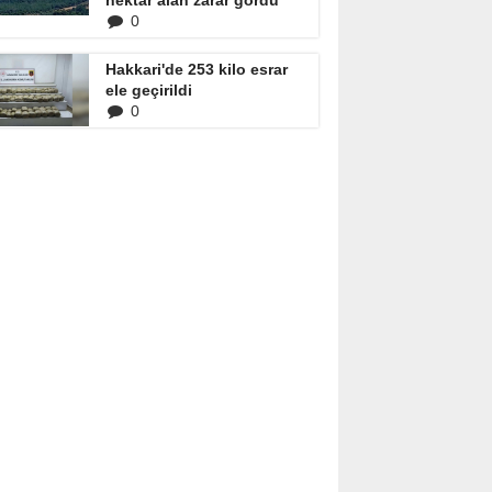
hektar alan zarar gördü
0
Hakkari'de 253 kilo esrar
ele geçirildi
0