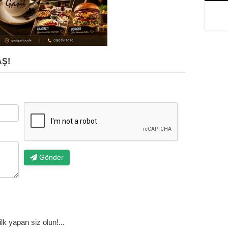
Ş!
Gönder
k yapan siz olun!...