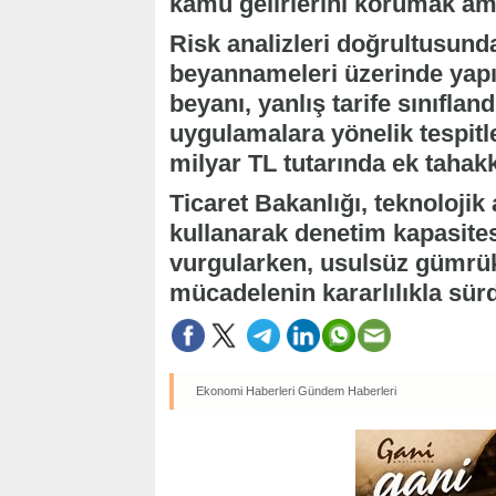
kamu gelirlerini korumak amac
Risk analizleri doğrultusund
beyannameleri üzerinde yapı
beyanı, yanlış tarife sınıfla
uygulamalara yönelik tespitl
milyar TL tutarında ek tahakku
Ticaret Bakanlığı, teknolojik 
kullanarak denetim kapasite
vurgularken, usulsüz gümrük 
mücadelenin kararlılıkla sürd
Ekonomi Haberleri
Gündem Haberleri