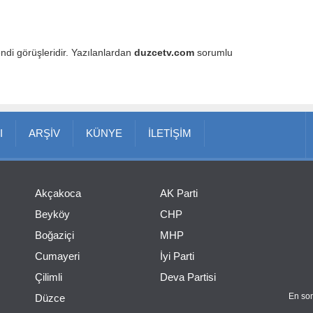
endi görüşleridir. Yazılanlardan
duzcetv.com
sorumlu
I
ARŞİV
KÜNYE
İLETİŞİM
Akçakoca
AK Parti
Beyköy
CHP
Boğaziçi
MHP
Cumayeri
İyi Parti
Çilimli
Deva Partisi
En son
Düzce