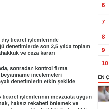
6
7
8
dış ticaret işlemlerinde
ğü denetimlerde son 2,5 yılda toplam
9
tahakkuk ve ceza kararı
10
ada, sonradan kontrol firma
ol beyanname incelemeleri
EN 
yalı denetimlerin etkin şekilde
 ticaret işlemlerinin mevzuata uygun
mak, haksız rekabeti önlemek ve