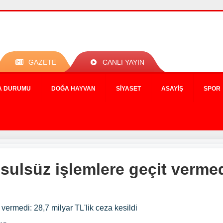
GAZETE
CANLI YAYIN
A DURUMU
DOĞA HAYVAN
SIYASET
ASAYIŞ
SPOR
usulsüz işlemlere geçit vermed
 vermedi: 28,7 milyar TL'lik ceza kesildi