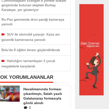
Cumhurbaşkanı Erdoğan’a yönelik suikast
girişiminde bulunan ekipteki Burkay
Karatepe; yer gösteriyor
Ro-Pax gemisinde dron paniği kameraya
yansıdı
SUV ile otomobil çarpıştı: Kaza anı
güvenlik kamerasına yansıdı
Bolu’da 8 eğitim binası güçlendirilecek
Hafızlığını tamamlayan 3 çocuk
meşalelerle karşılandı
ÇOK YORUMLANANLAR
Havalimanında forması
çıkarılmıştı, Salah yazılı
Galatasaray formasıyla
gönlü alındı
0