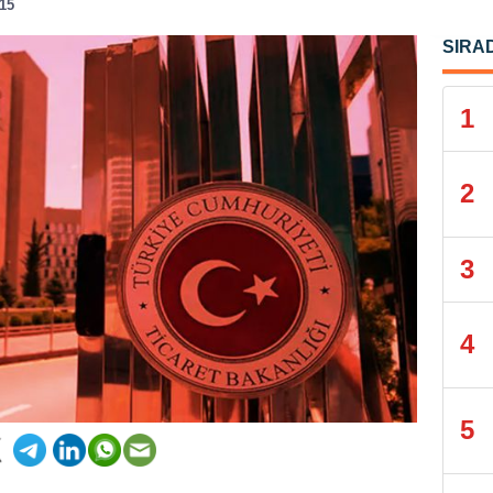
:15
SIRA
1
2
3
4
5