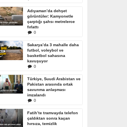
Adıyaman’da dehşet
görüntüler: Kamyonetle
çarptığı şahsı metrelerce
fırlattı
0
Sakarya’da 3 mahalle daha
futbol, voleybol ve
basketbol sahasına
kavuşuyor
0
Türkiye, Suudi Arabistan ve
Pakistan arasında ortak
savunma anlaşması
imzalandı
0
Fatih’te tramvayda telefon
çaldıktan sonra kaçan
hırsıza, temizlik