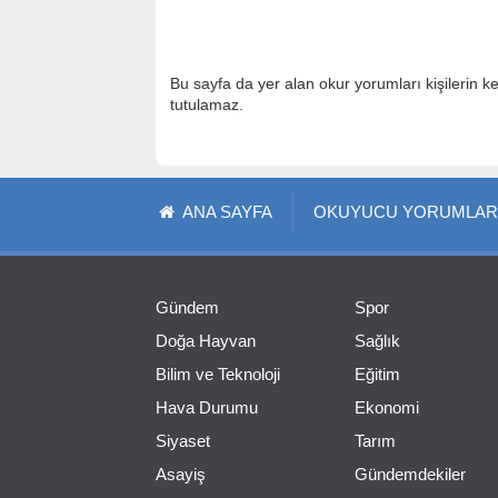
Bu sayfa da yer alan okur yorumları kişilerin k
tutulamaz.
ANA SAYFA
OKUYUCU YORUMLAR
Gündem
Spor
Doğa Hayvan
Sağlık
Bilim ve Teknoloji
Eğitim
Hava Durumu
Ekonomi
Siyaset
Tarım
Asayiş
Gündemdekiler