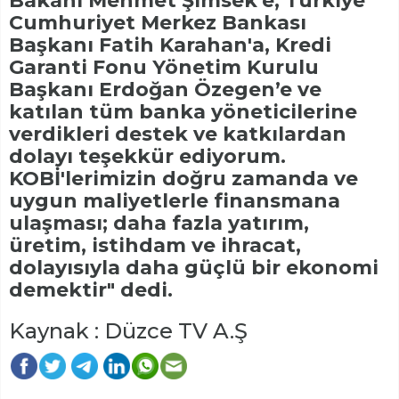
Bakanı Mehmet Şimsek'e, Türkiye
Cumhuriyet Merkez Bankası
Başkanı Fatih Karahan'a, Kredi
Garanti Fonu Yönetim Kurulu
Başkanı Erdoğan Özegen’e ve
katılan tüm banka yöneticilerine
verdikleri destek ve katkılardan
dolayı teşekkür ediyorum.
KOBİ'lerimizin doğru zamanda ve
uygun maliyetlerle finansmana
ulaşması; daha fazla yatırım,
üretim, istihdam ve ihracat,
dolayısıyla daha güçlü bir ekonomi
demektir" dedi.
Kaynak : Düzce TV A.Ş