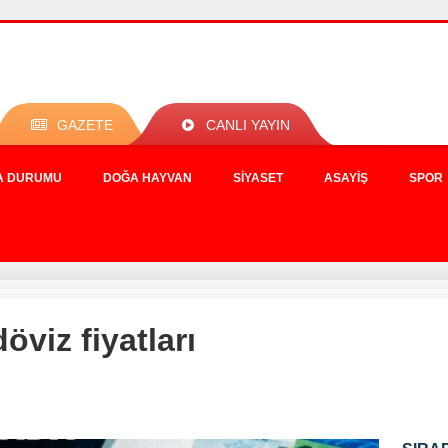
GAZETE
CANLI YAYIN
A DURUMU
DOĞA HAYVAN
SIYASET
ASAYIŞ
SPOR
öviz fiyatları