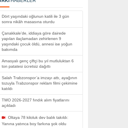
DAKİ
HABERLER
Dört yaşındaki oğlunun katili ile 3 gün
sonra nikâh masasına oturdu
Çanakkale’de, iddiaya göre dairede
yapılan ilaçlamadan zehirlenen 9
yaşındaki çocuk öldü, annesi ise yoğun
bakımda
Amasyalı genç çiftçi bu yıl mutluluktan 6
ton patatesi ücretsiz dağıttı
Salah Trabzonspor’a imzayı attı, ayağının
tozuyla Trabzonspor reklam filmi çekimine
katıldı
TMO 2026-2027 fındık alım fiyatlarını
açıkladı
Oltaya 78 kiloluk dev balık takıldı:
Yanına yatınca boy farkına şok oldu