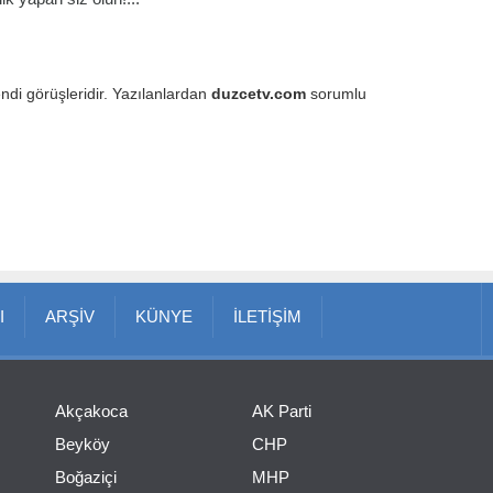
endi görüşleridir. Yazılanlardan
duzcetv.com
sorumlu
I
ARŞİV
KÜNYE
İLETİŞİM
Akçakoca
AK Parti
Beyköy
CHP
Boğaziçi
MHP