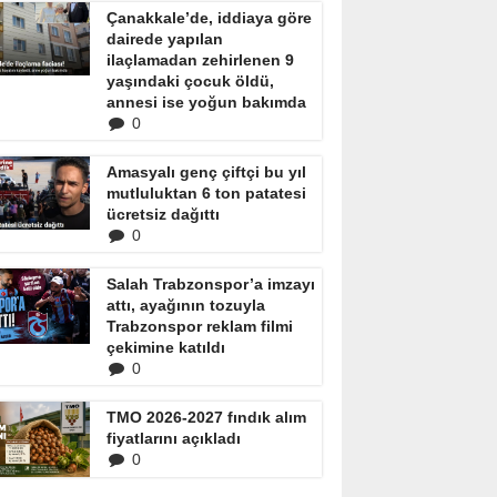
Çanakkale’de, iddiaya göre
dairede yapılan
ilaçlamadan zehirlenen 9
yaşındaki çocuk öldü,
annesi ise yoğun bakımda
0
Amasyalı genç çiftçi bu yıl
mutluluktan 6 ton patatesi
ücretsiz dağıttı
0
Salah Trabzonspor’a imzayı
attı, ayağının tozuyla
Trabzonspor reklam filmi
çekimine katıldı
0
TMO 2026-2027 fındık alım
fiyatlarını açıkladı
0