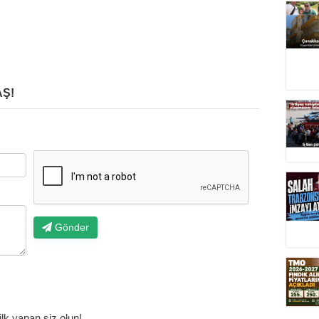
Ş!
Gönder
k yapan siz olun!...