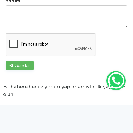
Yorum
Gönder
Bu habere henüz yorum yapılmamıştır, ilk yapan siz
olun!...
Bu sayfa da yer alan okur yorumları kişilerin kendi
görüşleridir. Yazılanlardan
https://m.duzcetv.com
sorumlu
tutulamaz.